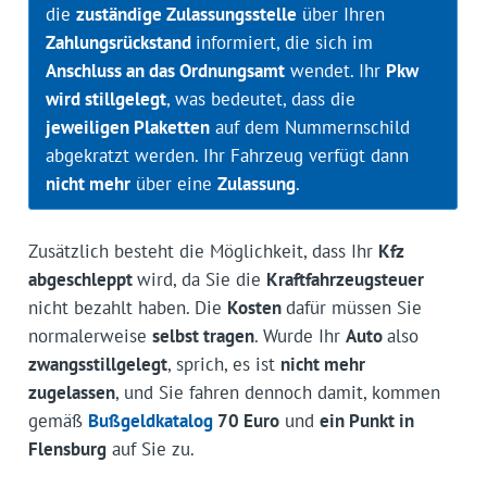
die
zuständige Zulassungsstelle
über Ihren
Zahlungsrückstand
informiert, die sich im
Anschluss an das Ordnungsamt
wendet. Ihr
Pkw
wird stillgelegt
, was bedeutet, dass die
jeweiligen Plaketten
auf dem Nummernschild
abgekratzt werden. Ihr Fahrzeug verfügt dann
nicht mehr
über eine
Zulassung
.
Zusätzlich besteht die Möglichkeit, dass Ihr
Kfz
abgeschleppt
wird, da Sie die
Kraftfahrzeugsteuer
nicht bezahlt haben. Die
Kosten
dafür müssen Sie
normalerweise
selbst tragen
. Wurde Ihr
Auto
also
zwangsstillgelegt
, sprich, es ist
nicht mehr
zugelassen
, und Sie fahren dennoch damit, kommen
gemäß
Bußgeldkatalog
70 Euro
und
ein Punkt in
Flensburg
auf Sie zu.