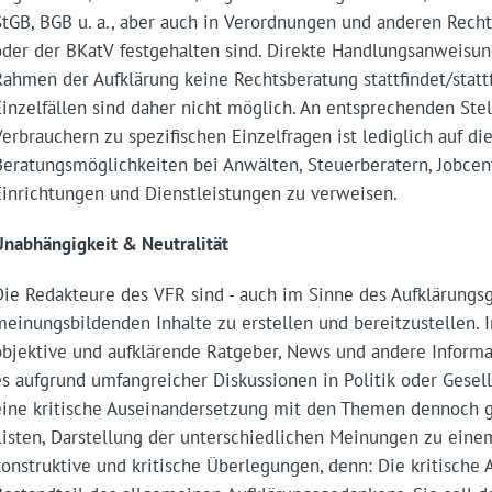
StGB, BGB u. a., aber auch in Verordnungen und anderen Rec
oder der BKatV festgehalten sind. Direkte Handlungsanweisung
Rahmen der Aufklärung keine Rechtsberatung stattfindet/stattf
Einzelfällen sind daher nicht möglich. An entsprechenden Ste
Verbrauchern zu spezifischen Einzelfragen ist lediglich auf d
Beratungsmöglichkeiten bei Anwälten, Steuerberatern, Jobcent
Einrichtungen und Dienstleistungen zu verweisen.
Unabhängigkeit & Neutralität
Die Redakteure des VFR sind - auch im Sinne des Aufklärungsg
meinungsbildenden Inhalte zu erstellen und bereitzustellen. 
objektive und aufklärende Ratgeber, News und andere Informa
es aufgrund umfangreicher Diskussionen in Politik oder Gesell
eine kritische Auseinandersetzung mit den Themen dennoch g
Listen, Darstellung der unterschiedlichen Meinungen zu ein
konstruktive und kritische Überlegungen, denn: Die kritische