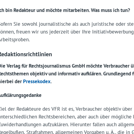
Ich bin Redakteur und möchte mitarbeiten. Was muss ich tun?
Sofern Sie sowohl journalistische als auch juristische oder st
können, freuen wir uns jederzeit über Ihre Initiativbewerbung
Arbeitsproben.
Redaktionsrichtlinien
Die Verlag für Rechtsjournalismus GmbH möchte Verbraucher ü
Rechtsthemen objektiv und informativ aufklären. Grundlegend fü
hierbei der
Pressekodex
.
Aufklärungsgedanke
Ziel der Redakteure des VFR ist es, Verbraucher objektiv über 
unterschiedlichen Rechtsbereichen, aber auch über mögliche
Zuwiderhandlungen aufzuklären. Hierunter fallen auch allge
Regelbußen, Strafrahmen, allgemeinen Vorgaben u. Ä., die in