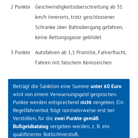
2 Punkte
Geschwindigkeits­überschreitung ab 31
km/h innerorts, trotz geschlossener
Schranke über Bahnübergang gefahren,
keine Rettungsgasse gebildet
3 Punkte
Autofahren ab 1,1 Promille, Fahrerflucht,
Fahren mit falschem Kennzeichen
Beträgt die Sanktion eine Summe
unter 60 Euro
wird von einem Verwarnungsgeld gesprochen.
Punkte werden entsprechend
nicht
vergeben. Ein
Regelfahrverbot folgt normalerweise erst bei
Verstößen, für die
zwei Punkte gemäß
Bußgeldkatalog
vergeben werden, z. B. ein
qualifizierter Rotlichtverstoß.