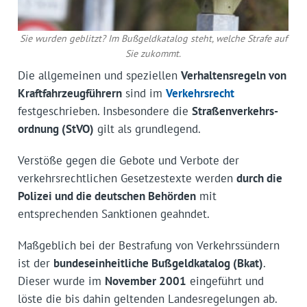
Sie wurden geblitzt? Im Bußgeldkatalog steht, welche Strafe auf
Sie zukommt.
Die allgemeinen und speziellen
Verhaltensregeln von
Kraftfahrzeug­führern
sind im
Verkehrsrecht
festgeschrieben. Insbesondere die
Straßenverkehrs­
ordnung (StVO)
gilt als grundlegend.
Verstöße gegen die Gebote und Verbote der
verkehrsrechtlichen Gesetzestexte werden
durch die
Polizei und die deutschen Behörden
mit
entsprechenden Sanktionen geahndet.
Maßgeblich bei der Bestrafung von Verkehrssündern
ist der
bundeseinheitliche Bußgeldkatalog (Bkat)
.
Dieser wurde im
November 2001
eingeführt und
löste die bis dahin geltenden Landesregelungen ab.