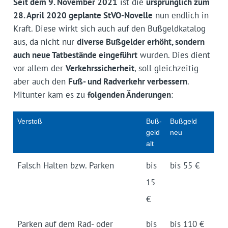
Seit dem 9. November 2021
ist die
ursprünglich zum
28. April 2020 geplante StVO-Novelle
nun endlich in
Kraft. Diese wirkt sich auch auf den Bußgeldkatalog
aus, da nicht nur
diverse Bußgelder erhöht, sondern
auch neue Tatbestände eingeführt
wurden. Dies dient
vor allem der
Verkehrssicherheit
, soll gleichzeitig
aber auch den
Fuß- und Radverkehr verbessern
.
Mitunter kam es zu
folgenden Änderungen
:
Ver­stoß
Buß­
Buß­geld
geld
neu
alt
Falsch Halten bzw. Parken
bis
bis 55 €
15
€
Parken auf dem Rad- oder
bis
bis 110 €