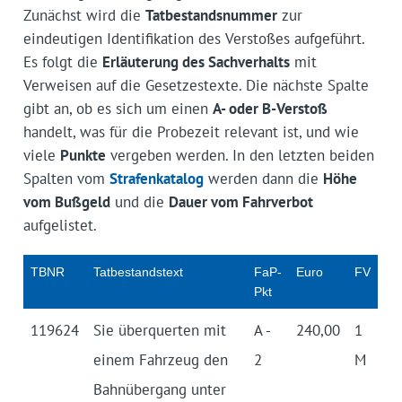
Zunächst wird die
Tatbestandsnummer
zur
eindeutigen Identifikation des Verstoßes aufgeführt.
Es folgt die
Erläuterung des Sachverhalts
mit
Verweisen auf die Gesetzestexte. Die nächste Spalte
gibt an, ob es sich um einen
A- oder B-Verstoß
handelt, was für die Probezeit relevant ist, und wie
viele
Punkte
vergeben werden. In den letzten beiden
Spalten vom
Strafenkatalog
werden dann die
Höhe
vom Bußgeld
und die
Dauer vom Fahrverbot
aufgelistet.
TBNR
Tatbe­stands­text
FaP-
Euro
FV
Pkt
119624
Sie über­querten mit
A -
240,00
1
einem Fahrzeug den
2
M
Bahn­übergang unter