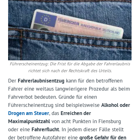
Führerscheinentzug: Die Frist für die Abgabe der Fahrerlaubnis
richtet sich nach der Rechtskraft des Urteils.
Der
Fahrerlaubnisentzug
kann für den betroffenen
Fahrer eine weitaus langwierigere Prozedur als beim
Fahrverbot bedeuten. Gründe für einen
Führerscheinentzug sind beispielsweise
Alkohol oder
Drogen am Steuer
, das
Erreichen der
Maximalpunktzahl
von acht Punkten in Flensburg
oder eine
Fahrerflucht
. In jedem dieser Fälle stellt
der betroffene Autofahrer eine
große Gefahr für den