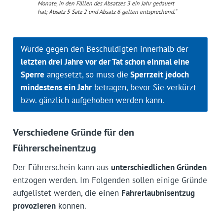
Monate, in den Fällen des Absatzes 3 ein Jahr gedauert
hat; Absatz 5 Satz 2 und Absatz 6 gelten entsprechend.“
Wurde gegen den Beschuldigten innerhalb der
letzten drei Jahre vor der Tat schon einmal eine
Sperre
angesetzt, so muss die
Sperrzeit jedoch
mindestens ein Jahr
betragen, bevor Sie verkürzt
bzw. gänzlich aufgehoben werden kann.
Verschiedene Gründe für den
Führerscheinentzug
Der Führerschein kann aus
unterschiedlichen Gründen
entzogen werden. Im Folgenden sollen einige Gründe
aufgelistet werden, die einen
Fahrerlaubnisentzug
provozieren
können.