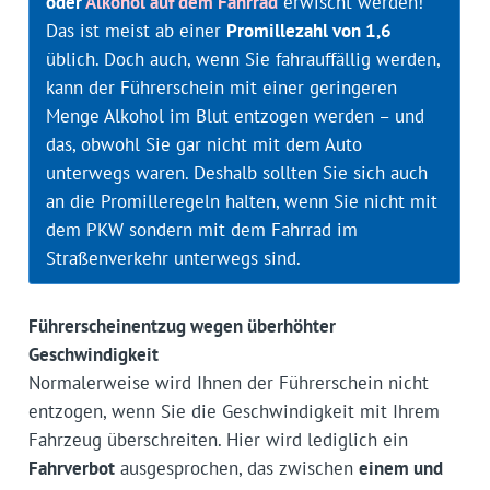
oder
Alkohol auf dem Fahrrad
erwischt werden!
Das ist meist ab einer
Promillezahl von 1,6
üblich. Doch auch, wenn Sie fahrauffällig werden,
kann der Führerschein mit einer geringeren
Menge Alkohol im Blut entzogen werden – und
das, obwohl Sie gar nicht mit dem Auto
unterwegs waren. Deshalb sollten Sie sich auch
an die Promilleregeln halten, wenn Sie nicht mit
dem PKW sondern mit dem Fahrrad im
Straßenverkehr unterwegs sind.
Führerscheinentzug wegen überhöhter
Geschwindigkeit
Normalerweise wird Ihnen der Führerschein nicht
entzogen, wenn Sie die Geschwindigkeit mit Ihrem
Fahrzeug überschreiten. Hier wird lediglich ein
Fahrverbot
ausgesprochen, das zwischen
einem und