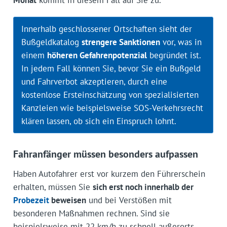
Monat
kommt in diesem Fall auf Sie zu.
Innerhalb geschlossener Ortschaften sieht der
Bußgeldkatalog
strengere Sanktionen
vor, was in
einem
höheren Gefahrenpotenzial
begründet ist.
In jedem Fall können Sie, bevor Sie ein Bußgeld
und Fahrverbot akzeptieren, durch eine
kostenlose Ersteinschätzung von spezialisierten
Kanzleien wie beispielsweise SOS-Verkehrsrecht
klären lassen, ob sich ein Einspruch lohnt.
Fahranfänger müssen besonders aufpassen
Haben Autofahrer erst vor kurzem den Führerschein
erhalten, müssen Sie
sich erst noch innerhalb der
Probezeit
beweisen
und bei Verstößen mit
besonderen Maßnahmen rechnen. Sind sie
beispielsweise mit 22 km/h zu schnell außerorts