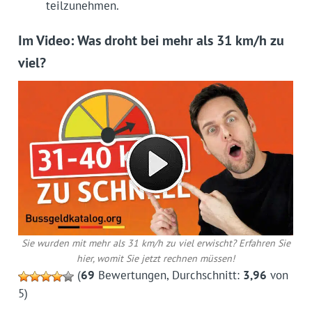
teilzunehmen.
Im Video: Was droht bei mehr als 31 km/h zu
viel?
Sie wurden mit mehr als 31 km/h zu viel erwischt? Erfahren Sie
hier, womit Sie jetzt rechnen müssen!
(
69
Bewertungen, Durchschnitt:
3,96
von
5)