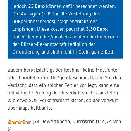
jedoch
25 Euro
können dafür berechnet werden.
Die Auslagen (z. B. für die Zustellung des
Bußgeldbescheides), trägt ebenfalls der
Empfänger. Diese kosten pauschal
3,50 Euro
.
Daher dienen die Angaben aus dem Rechner nach
der Blitzer-Bekanntschaft lediglich der
Orientierung und sind nicht in Stein gemeißelt.
Zudem berücksichtigt der Rechner keine Messfehler
oder Formfehler im Bußgeldbescheid. Haben Sie den
Verdacht, dass ein solcher Fehler vorliegt, kann eine
individuelle Prüfung durch Verkehrsrechtskanzleien
wie etwa SOS-Verkehrsrecht klären, ob der Vorwurf
überhaupt haltbar ist.
(
54
Bewertungen, Durchschnitt:
4,24
von
5)