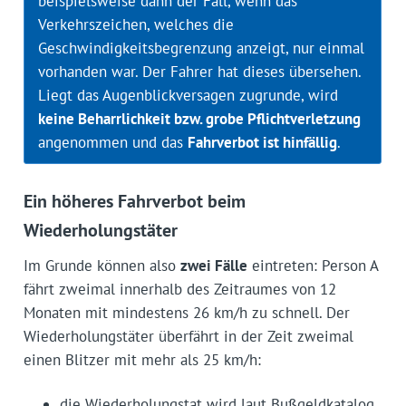
beispielsweise dann der Fall, wenn das
Verkehrszeichen, welches die
Geschwindigkeitsbegrenzung anzeigt, nur einmal
vorhanden war. Der Fahrer hat dieses übersehen.
Liegt das Augenblickversagen zugrunde, wird
keine Beharrlichkeit bzw. grobe Pflichtverletzung
angenommen und das
Fahrverbot ist hinfällig
.
Ein höheres Fahrverbot beim
Wiederholungstäter
Im Grunde können also
zwei Fälle
eintreten: Person A
fährt zweimal innerhalb des Zeitraumes von 12
Monaten mit mindestens 26 km/h zu schnell. Der
Wiederholungstäter überfährt in der Zeit zweimal
einen Blitzer mit mehr als 25 km/h:
die Wiederholungstat wird laut Bußgeldkatalog