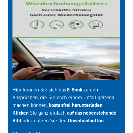
Hier können Sie sich das
E-Book
zu den
Ansprüchen, die Sie nach einem Unfall geltend
machen können,
kostenfrei herunterladen
.
Klicken
Sie ganz einfach
auf das nebenstehende
Bild
oder nutzen Sie den
Downloadbutton
.