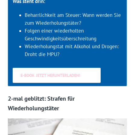
Was steht drin:
Beharrlichkeit am Steuer: Wann werden Sie
zum Wiederholungstäter?
Folgen einer wiederholten
Geschwindigkeitsüberschreitung
Wiederholungstat mit Alkohol und Drogen:
Droht die MPU?
E-BOOK JETZT HERUNTERLADEN!
2-mal geblitzt: Strafen für
Wiederholungstäter