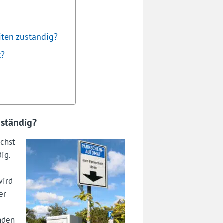
iten zuständig?
t?
uständig?
ächst
ig.
wird
er
nden