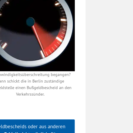
hwindigkeitsüberschreitung begangen?
ann schickt die in Berlin zuständige
ldstelle einen Bußgeldbescheid an den
Verkehrssünder.
eldbescheids oder aus anderen