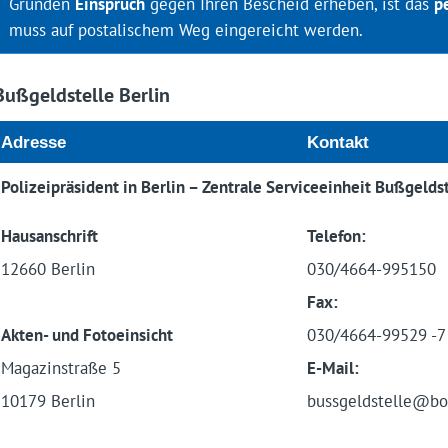
Gründen
Einspruch
gegen Ihren Bescheid erheben, ist das
p
muss auf postalischem Weg eingereicht werden.
Bußgeldstelle Berlin
Adresse
Kontakt
Polizeipräsident in Berlin – Zentrale Serviceeinheit Bußgelds
Hausanschrift
Telefon:
12660 Berlin
030/4664-995150
Fax:
Akten- und Fotoeinsicht
030/4664-99529 -7 
Magazinstraße 5
E-Mail:
10179 Berlin
bussgeldstelle@bo