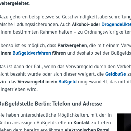
weitergeleitet
.
Dazu gehören beispielsweise Geschwindigkeitsüberschreitung
falsche Ladungssicherungen. Auch
Alkohol- oder
Drogendelikt
einem bestimmten Rahmen halten – zu Ordnungswidrigkeiten
Ebenso ist es möglich, dass
Parkvergehen
, die mit einem Ver
einem
Bußgeldverfahren
führen
und deshalb bei der Bußgeldst
Das ist dann der Fall, wenn das Verwarngeld durch den Verkeh
nicht bezahlt wurde oder sich dieser weigert, die
Geldbuße
zu
wird das
Verwarngeld in ein
Bußgeld
umgewandelt, das mithil
eingetrieben wird.
Bußgeldstelle Berlin: Telefon und Adresse
Sie haben unterschiedliche Möglichkeiten, mit der in
Berlin ansässigen Bußgeldstelle in
Kontakt
zu treten.
Neben dem bereits erwähnten
elektronischen Portal
,