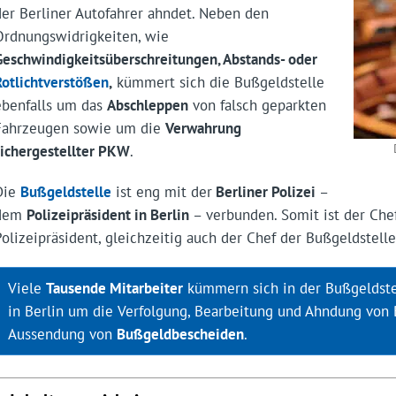
der Berliner Autofahrer ahndet. Neben den
Ordnungswidrigkeiten, wie
Geschwindigkeitsüberschreitungen, Abstands- oder
Rotlichtverstößen
,
kümmert sich die Bußgeldstelle
ebenfalls um das
Abschleppen
von falsch geparkten
Fahrzeugen sowie um die
Verwahrung
sichergestellter PKW
.
Die
Bußgeldstelle
ist eng mit der
Berliner Polizei
–
dem
Polizeipräsident in Berlin
– verbunden. Somit ist der Chef 
Polizeipräsident, gleichzeitig auch der Chef der Bußgeldstelle
Viele
Tausende Mitarbeiter
kümmern sich in der Bußgeldstel
in Berlin um die Verfolgung, Bearbeitung und Ahndung von
Aussendung von
Bußgeldbescheiden
.