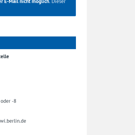
er E-Mail nicht möglich
. Dieser
telle
oder -8
wi.berlin.de