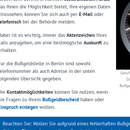
das Ihnen die Möglichkeit bietet, Ihre eigenen Daten
einzusehen, können Sie sich auch per
E-Mail
oder
telefonisch
bei der Behörde melden.
Dabei ist es wichtig, immer das
Aktenzeichen
Ihres
Falls anzugeben, um eine bestmögliche
Auskunft
zu
erhalten.
Für die Bußgeldstelle in Berlin sind sowohl
Telefonnummer als auch Adresse in der unten
Gesc
folgenden Übersicht gegeben.
D
Bußge
Die
Kontaktmöglichkeiten
können Sie nutzen, wenn
Sie Fragen zu Ihrem
Bußgeldbescheid
haben oder
Einspruch
einlegen
wollen.
Beachten Sie: Wollen Sie aufgrund eines fehlerhaften Bußg