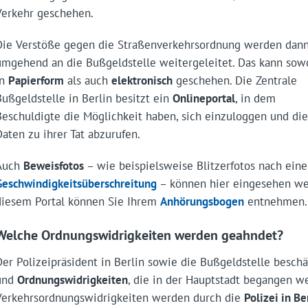
Verkehr geschehen.
Die Verstöße gegen die Straßenverkehrsordnung werden dan
umgehend an die Bußgeldstelle weitergeleitet. Das kann sow
in
Papierform
als auch
elektronisch
geschehen. Die Zentrale
Bußgeldstelle in Berlin besitzt ein
Onlineportal
, in dem
Beschuldigte die Möglichkeit haben, sich einzuloggen und die
Daten zu ihrer Tat abzurufen.
Auch
Beweisfotos
– wie beispielsweise Blitzerfotos nach eine
Geschwindigkeitsüberschreitung
– können hier eingesehen we
diesem Portal können Sie Ihrem
Anhörungsbogen
entnehmen.
Welche Ordnungswidrigkeiten werden geahndet?
Der Polizeipräsident in Berlin sowie die Bußgeldstelle beschä
und
Ordnungswidrigkeiten
, die in der Hauptstadt begangen w
Verkehrsordnungswidrigkeiten werden durch die
Polizei in Be