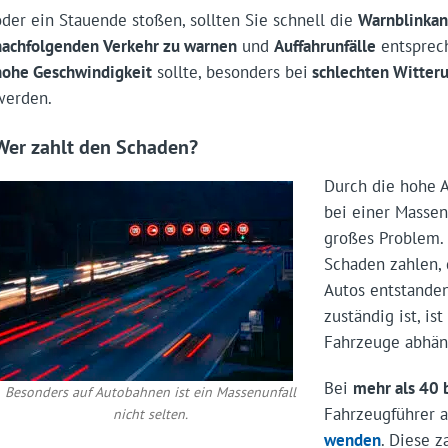
oder ein Stauende stoßen, sollten Sie schnell die
Warnblinkan
nachfolgenden Verkehr zu warnen
und
Auffahrunfälle
entsprec
hohe Geschwindigkeit
sollte, besonders bei
schlechten Witteru
werden.
Wer zahlt den Schaden?
Durch die hohe A
bei einer Masse
großes Problem.
Schaden zahlen, 
Autos entstanden
zuständig ist, is
Fahrzeuge abhän
Bei
mehr als 40 
Besonders auf Autobahnen ist ein Massenunfall
Fahrzeugführer 
nicht selten.
wenden
. Diese 