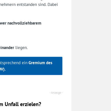
snehmern entstanden sind. Dabei
wer nachvollziehbarem
einander
liegen.
ntsprechend ein
Gremium des
V).
 Unfall erzielen?