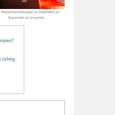
 Massenkarambolage ist besonders an
Stauenden zu erwarten.
eraten?
 richtig