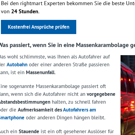
Bei den rightmart Experten bekommen Sie die beste Unte
von
24 Stunden
.
Kostenfrei Ansprüche prüfen
Was passiert, wenn Sie in eine Massenkarambolage g
Das wohl schlimmste, was Ihnen als Autofahrer auf
der
Autobahn
oder einer anderen Straße passieren
kann, ist ein
Massenunfall
.
Eine sogenannte Massenkarambolage passiert oft
dann, wenn sich die Autofahrer nicht an
vorgegebene
Abstandsbestimmungen
halten, zu schnell fahren
oder die
Aufmerksamkeit des
Autofahrers am
Smartphone
oder anderen Dingen hängen bleibt.
Auch ein
Stauende
ist ein oft gesehener Auslöser für