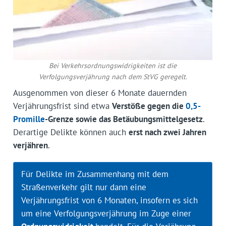
Bei Verkehrsordnungswidrigkeiten ist die
Verfolgungsverjährung nach dem StVG geregelt.
Ausgenommen von dieser 6 Monate dauernden
Verjährungsfrist sind etwa
Verstöße gegen die
0,5-
Promille
-Grenze sowie das Betäubungsmittelgesetz
.
Derartige Delikte können auch
erst nach zwei Jahren
verjähren
.
Für Delikte im Zusammenhang mit dem
Straßenverkehr gilt nur dann eine
Verjährungsfrist von 6 Monaten, insofern es sich
um eine Verfolgungsverjährung im Zuge einer