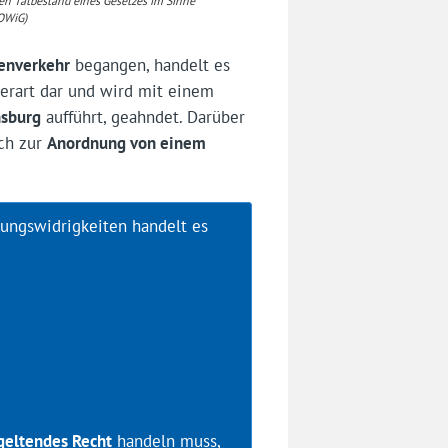
den Tatbestand eines Gesetzes im Sinne
 OWiG)
enverkehr
begangen, handelt es
nderart dar und wird mit einem
nsburg
aufführt, geahndet. Darüber
uch zur
Anordnung von einem
ungswidrigkeiten handelt es
geltendes Recht
handeln muss,