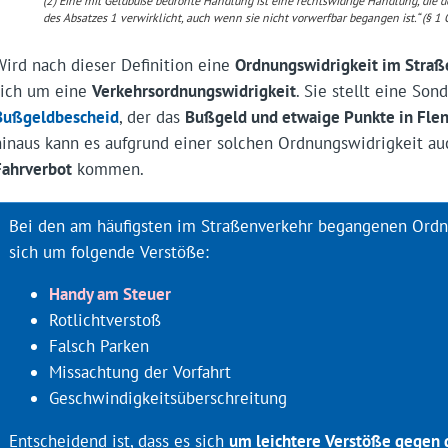
(2) Eine mit Geldbuße bedrohte Handlung ist eine rechtswidrige Handlung, die 
des Absatzes 1 verwirklicht, auch wenn sie nicht vorwerfbar begangen ist.“ (§ 1
Wird nach dieser Definition eine
Ordnungswidrigkeit im Straß
sich um eine
Verkehrsordnungswidrigkeit
. Sie stellt eine So
Bußgeldbescheid
, der das
Bußgeld und etwaige Punkte in Fle
hinaus kann es aufgrund einer solchen Ordnungswidrigkeit a
Fahrverbot
kommen.
Bei den am häufigsten im Straßenverkehr begangenen Ordn
sich um folgende Verstöße:
Handy am Steuer
Rotlichtverstoß
Falsch Parken
Missachtung der Vorfahrt
Geschwindigkeitsüberschreitung
Entscheidend ist, dass es sich
um leichtere Verstöße gegen 