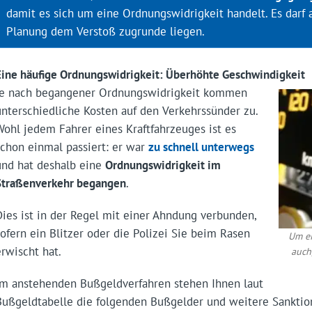
damit es sich um eine Ordnungswidrigkeit handelt. Es darf 
Planung dem Verstoß zugrunde liegen.
Eine häufige Ordnungswidrigkeit: Überhöhte Geschwindigkeit
Je nach begangener Ordnungswidrigkeit kommen
unterschiedliche Kosten auf den Verkehrssünder zu.
Wohl jedem Fahrer eines Kraftfahrzeuges ist es
schon einmal passiert: er war
zu schnell unterwegs
und hat deshalb eine
Ordnungswidrigkeit im
Straßenverkehr begangen
.
Dies ist in der Regel mit einer Ahndung verbunden,
sofern ein Blitzer oder die Polizei Sie beim Rasen
Um ei
erwischt hat.
auch
Im anstehenden Bußgeldverfahren stehen Ihnen laut
Bußgeldtabelle die folgenden Bußgelder und weitere Sanktio