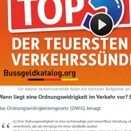
Für welche Verkehrsverstöße fallen die höchsten Bußgelder an? 
Wann liegt eine Ordnungswidrigkeit im Verkehr vor? E
Das Ordnungswidrigkeitengesetz (OWiG) besagt:
(1) Eine Ordnungswidrigkeit ist eine rechtswidrige und vorwerfbare Handlung, d
verwirklicht, das die Ahndung mit einer Geldbuße zulässt.