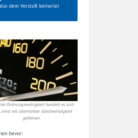
also dem Verstoß keinerlei
ne Ordnungswidrigkeit handelt es sich
, wird mit überhöhter Geschwindigkeit
gefahren.
nen bevor: