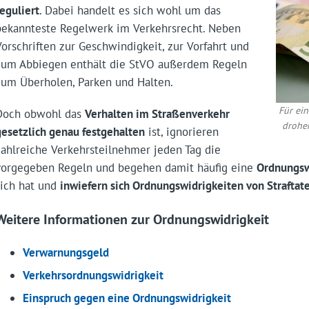
reguliert
. Dabei handelt es sich wohl um das
bekannteste Regelwerk im Verkehrsrecht. Neben
Vorschriften zur Geschwindigkeit, zur Vorfahrt und
zum Abbiegen enthält die StVO außerdem Regeln
zum Überholen, Parken und Halten.
Für ei
Doch obwohl das
Verhalten im Straßenverkehr
drohen
gesetzlich genau festgehalten
ist, ignorieren
zahlreiche Verkehrsteilnehmer jeden Tag die
vorgegeben Regeln und begehen damit häufig eine
Ordnungsw
sich hat und
inwiefern sich Ordnungswidrigkeiten von Straftat
Weitere Informationen zur Ordnungswidrigkeit
Verwarnungsgeld
Verkehrsordnungswidrigkeit
Einspruch gegen eine Ordnungswidrigkeit