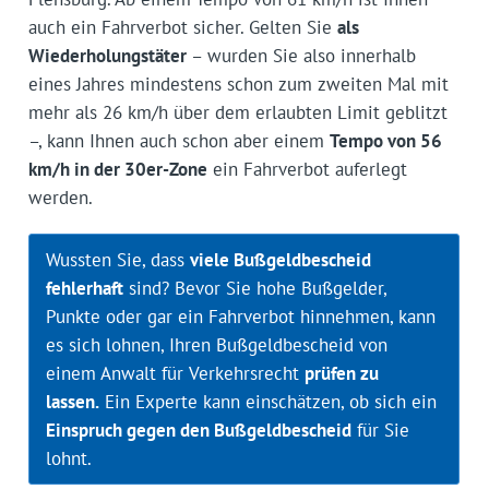
auch ein Fahrverbot sicher. Gelten Sie
als
Wiederholungstäter
– wurden Sie also innerhalb
eines Jahres mindestens schon zum zweiten Mal mit
mehr als 26 km/h über dem erlaubten Limit geblitzt
–, kann Ihnen auch schon aber einem
Tempo von 56
km/h in der 30er-Zone
ein Fahrverbot auferlegt
werden.
Wussten Sie, dass
viele Bußgeldbescheid
fehlerhaft
sind? Bevor Sie hohe Bußgelder,
Punkte oder gar ein Fahrverbot hinnehmen, kann
es sich lohnen, Ihren Bußgeldbescheid von
einem Anwalt für Verkehrsrecht
prüfen zu
lassen.
Ein Experte kann einschätzen, ob sich ein
Einspruch gegen den Bußgeldbescheid
für Sie
lohnt.