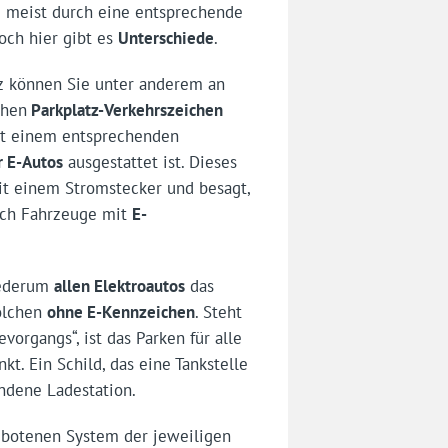
z meist durch eine entsprechende
Doch hier gibt es
Unterschiede
.
tz können Sie unter anderem an
chen
Parkplatz-Verkehrszeichen
it einem entsprechenden
r E-Autos
ausgestattet ist. Dieses
it einem Stromstecker und besagt,
lich Fahrzeuge mit
E-
wiederum
allen Elektroautos
das
solchen
ohne E-Kennzeichen
. Steht
organgs“, ist das Parken für alle
kt. Ein Schild, das eine Tankstelle
ndene Ladestation.
gebotenen System der jeweiligen