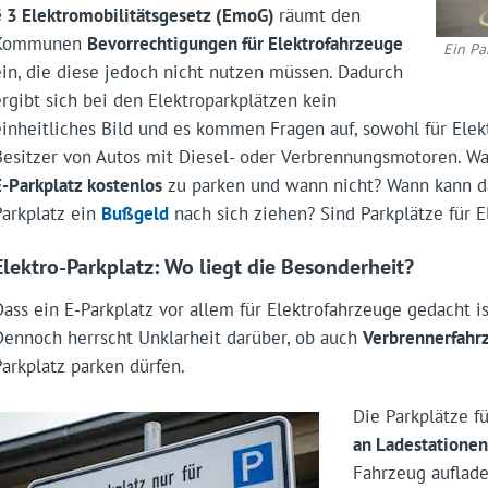
§ 3 Elektromobilitätsgesetz (EmoG)
räumt den
Kommunen
Bevorrechtigungen für Elektrofahrzeuge
Ein Pa
ein, die diese jedoch nicht nutzen müssen. Dadurch
ergibt sich bei den Elektroparkplätzen kein
einheitliches Bild und es kommen Fragen auf, sowohl für Elekt
Besitzer von Autos mit Diesel- oder Verbrennungsmotoren. Wan
E-Parkplatz kostenlos
zu parken und wann nicht? Wann kann da
Parkplatz ein
Bußgeld
nach sich ziehen? Sind Parkplätze für 
Elektro-Parkplatz: Wo liegt die Besonderheit?
Dass ein E-Parkplatz vor allem für Elektrofahrzeuge gedacht is
Dennoch herrscht Unklarheit darüber, ob auch
Verbrennerfahr
Parkplatz parken dürfen.
Die Parkplätze f
an Ladestatione
Fahrzeug auflad