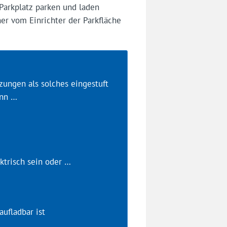
Parkplatz parken und laden
her vom Einrichter der Parkfläche
zungen als solches eingestuft
enn …
ktrisch sein oder …
aufladbar ist