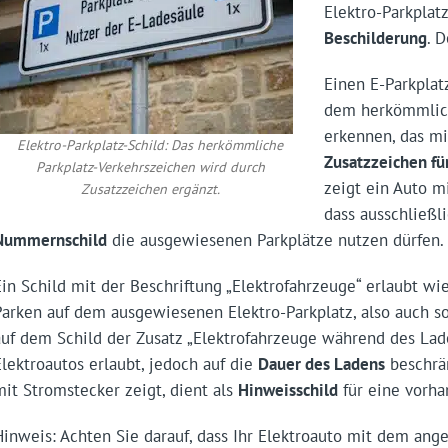
Elektro-Parkplat
Beschilderung
. 
Einen E-Parkpla
dem herkömmli
erkennen, das m
Elektro-Parkplatz-Schild: Das herkömmliche
Zusatzzeichen fü
Parkplatz-Verkehrszeichen wird durch
zeigt ein Auto m
Zusatzzeichen ergänzt.
dass ausschließ
Nummernschild
die ausgewiesenen Parkplätze nutzen dürfen.
Ein Schild mit der Beschriftung „Elektrofahrzeuge“ erlaubt 
Parken auf dem ausgewiesenen Elektro-Parkplatz, also auch 
auf dem Schild der Zusatz „Elektrofahrzeuge während des Ladev
Elektroautos erlaubt, jedoch auf die
Dauer des Ladens
beschrän
mit Stromstecker zeigt, dient als
Hinweisschild
für eine vorha
Hinweis: Achten Sie darauf, dass Ihr Elektroauto mit dem an