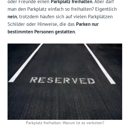
oder Freunde einen
Parkplatz freihalten
. Aber darf
man den Parkplatz einfach so freihalten? Eigentlich
nein
, trotzdem häufen sich auf vielen Parkplätzen
Schilder oder Hinweise, die das
Parken nur
bestimmten Personen gestatten
.
Parkplatz freihalten: Warum ist es verboten?