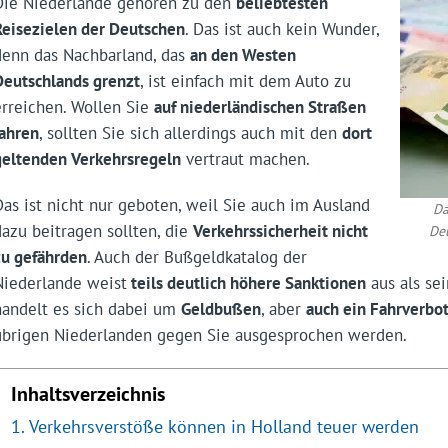
Die Niederlande gehören zu den
beliebtesten
Reisezielen der Deutschen
. Das ist auch kein Wunder,
denn das Nachbarland, das
an den Westen
Deutschlands grenzt
, ist einfach mit dem Auto zu
erreichen. Wollen Sie
auf niederländischen Straßen
fahren
, sollten Sie sich allerdings auch mit den
dort
geltenden Verkehrsregeln
vertraut machen.
Das ist nicht nur geboten, weil Sie auch im Ausland
Da
dazu beitragen sollten, die
Verkehrssicherheit nicht
De
zu gefährden
. Auch der Bußgeldkatalog der
Niederlande weist
teils deutlich höhere Sanktionen
aus als sei
handelt es sich dabei um
Geldbußen
, aber
auch ein Fahrverbo
übrigen Niederlanden gegen Sie ausgesprochen werden.
Inhaltsverzeichnis
Verkehrsverstöße können in Holland teuer werden