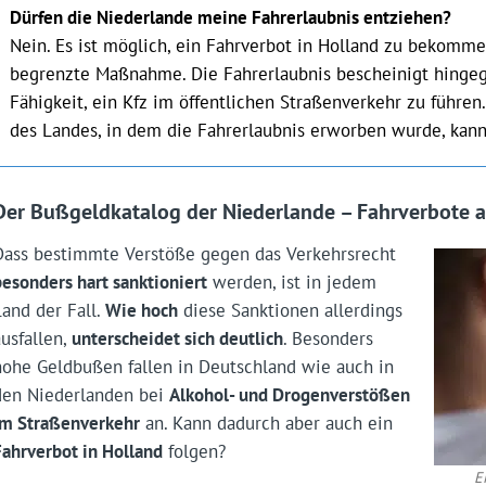
Dürfen die Niederlande meine Fahrerlaubnis entziehen?
Nein. Es ist möglich, ein Fahrverbot in Holland zu bekommen
begrenzte Maßnahme. Die Fahrerlaubnis bescheinigt hingeg
Fähigkeit, ein Kfz im öffentlichen Straßenverkehr zu führen
des Landes, in dem die Fahrerlaubnis erworben wurde, kann
Der Bußgeldkatalog der Niederlande – Fahrverbote a
Dass bestimmte Verstöße gegen das Verkehrsrecht
besonders hart sanktioniert
werden, ist in jedem
Land der Fall.
Wie hoch
diese Sanktionen allerdings
ausfallen,
unterscheidet sich deutlich
. Besonders
hohe Geldbußen fallen in Deutschland wie auch in
den Niederlanden bei
Alkohol- und Drogenverstößen
im Straßenverkehr
an. Kann dadurch aber auch ein
Fahrverbot in Holland
folgen?
E