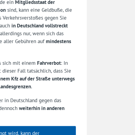
nde ein
Mitgliedsstaat der
ion
sind, kann eine Geldbuße, die
s Verkehrsverstoßes gegen Sie
 auch
in Deutschland vollstreckt
 allerdings nur, wenn sich das
e aller Gebühren auf
mindestens
s sich mit einem
Fahrverbot
: In
dieser Fall tatsächlich, dass Sie
inem Kfz auf der Straße unterwegs
 Landesgrenzen
.
er in Deutschland gegen das
r dennoch
weiterhin in anderen
gt wird, kann der