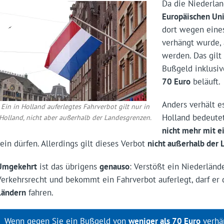
Da die Niederla
Europäischen Un
dort wegen eine
verhängt wurde,
werden. Das gilt
Bußgeld inklusiv
70 Euro
beläuft.
Anders verhält e
Ein in Holland auferlegtes Fahrverbot gilt nur in
Holland bedeutet 
Holland, nicht aber außerhalb der Landesgrenzen.
nicht mehr mit e
sein dürfen. Allerdings gilt dieses Verbot
nicht außerhalb der
Umgekehrt
ist das übrigens
genauso
: Verstößt ein Niederländ
Verkehrsrecht und bekommt ein Fahrverbot auferlegt, darf e
Ländern
fahren.
Wenn gegen Sie ein Bußgeld von
weniger als 70 Euro
verhän