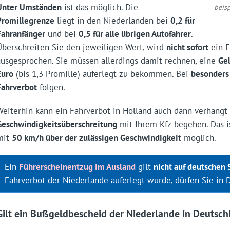
Unter Umständen
ist das möglich. Die
beis
Promillegrenze
liegt in den Niederlanden bei
0,2 für
Fahranfänger
und bei
0,5 für alle übrigen Autofahrer
.
Überschreiten Sie den jeweiligen Wert, wird
nicht sofort
ein F
ausgesprochen. Sie müssen allerdings damit rechnen, eine
Ge
Euro
(bis 1,3 Promille) auferlegt zu bekommen. Bei
besonders
Fahrverbot
folgen.
Weiterhin kann ein Fahrverbot in Holland auch dann verhängt
Geschwindigkeitsüberschreitung
mit Ihrem Kfz begehen. Das 
mit
50 km/h über der zulässigen Geschwindigkeit
möglich.
Ein
Führerscheinentzug im Ausland
gilt
nicht auf deutschen
Fahrverbot der Niederlande auferlegt wurde, dürfen Sie in 
Gilt ein Bußgeldbescheid der Niederlande in Deutsch