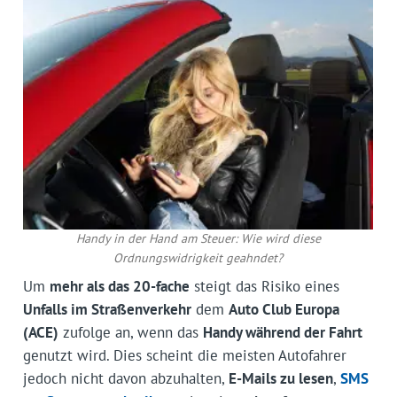
Handy in der Hand am Steuer: Wie wird diese
Ordnungswidrigkeit geahndet?
Um
mehr als das 20-fache
steigt das Risiko eines
Unfalls im Straßenverkehr
dem
Auto Club Europa
(ACE)
zufolge an, wenn das
Handy während der Fahrt
genutzt wird. Dies scheint die meisten Autofahrer
jedoch nicht davon abzu­halten,
E-Mails zu lesen
,
SMS