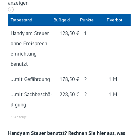
anzeigen
i
Tatbe­stand
Buß­geld
Punkte
FVerbot
Handy am Steuer
128,50 €
1
ohne Frei­sprech­
einrich­tung
benutzt
...mit Gefähr­dung
178,50 €
2
1 M
...mit Sach­beschä­
228,50 €
2
1 M
digung
Handy am Steuer benutzt? Rechnen Sie hier aus, was