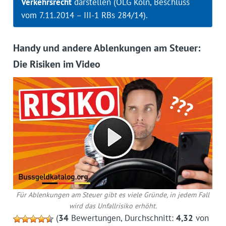
Verkehrsrecht
darstellen (OLG Köln, Beschluss
vom 7.11.2014 – III-1 RBs 284/14).
Handy und andere Ablenkungen am Steuer:
Die Risiken im Video
Für Ablenkungen am Steuer gibt es viele Gründe, in jedem Fall
wird das Unfallrisiko erhöht.
(
34
Bewertungen, Durchschnitt:
4,32
von