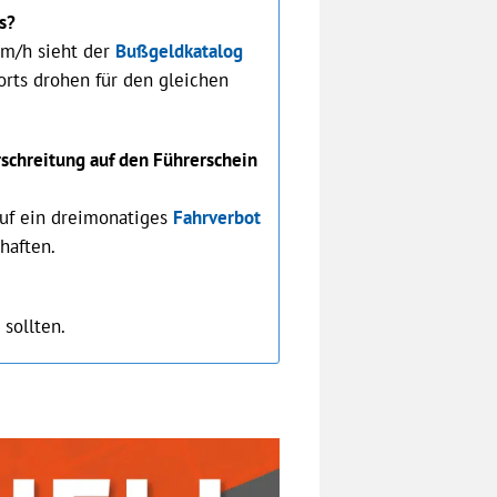
s?
km/h sieht der
Bußgeldkatalog
orts drohen für den gleichen
schreitung auf den Füh‌rerschein
auf ein dreimonatiges
Fahrverbot
haften.
 sollten.