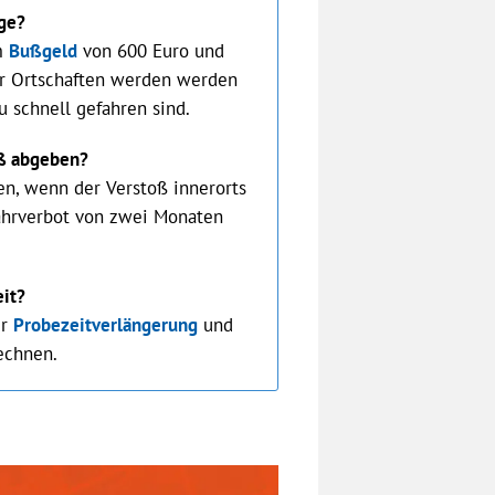
age?
em
Bußgeld
von 600 Euro und
er Ortschaften werden werden
u schnell gefahren sind.
ß abgeben?
n, wenn der Verstoß innerorts
Fahrverbot von zwei Monaten
eit?
er
Probezeitverlängerung
und
echnen.