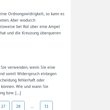
eine Ordnungswidrigkeit, so kann es
ommen. Aber wodurch
elsweise bei Rot über eine Ampel
n hat und die Kreuzung überqueren
n Sie verwenden, wenn Sie eine
und somit Widerspruch einlegen
scheidung fehlerhaft oder
r können. Wie und wann Sie
ung bzw. […]
27
28
…
31
Seite
Seite
Seite