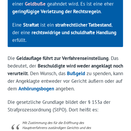
einer
Geldbuße
geahndet wird. Es ist eine eher
geringfügige Verletzung der Rechtsregeln
.
Eine
Straftat
ist ein
strafrechtlicher Tatbestand
,
der eine
rechtswidrige und schuldhafte Handlung
erfüllt.
Die
Geldauflage führt zur Verfahrenseinstellung
. Das
bedeutet, der
Beschuldigte wird weder angeklagt noch
verurteilt
. Den Wunsch, das
Bußgeld
zu spenden, kann
der Angeklagte entweder vor Gericht äußern oder auf
dem
Anhörungsbogen
angeben.
Die gesetzliche Grundlage bildet der § 153a der
Strafprozessordnung (StPO). Dort heißt es:
Mit Zustimmung des für die Eröffnung des
Hauptverfahrens zuständigen Gerichts und des