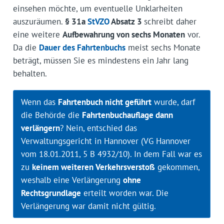
einsehen möchte, um eventuelle Unklarheiten
auszuräumen.
§ 31a
StVZO
Absatz 3
schreibt daher
eine weitere
Aufbewahrung von sechs Monaten
vor.
Da die
Dauer des Fahrtenbuchs
meist sechs Monate
beträgt, müssen Sie es mindestens ein Jahr lang
behalten.
Wenn das
Fahrtenbuch nicht geführt
wurde, darf
die Behörde die
Fahrtenbuchauflage dann
verlängern
? Nein, entschied das
Verwaltungsgericht in Hannover (VG Hannover
vom 18.01.2011, 5 B 4932/10). In dem Fall war es
zu
keinem weiteren Verkehrsverstoß
gekommen,
weshalb eine Verlängerung
ohne
Rechtsgrundlage
erteilt worden war. Die
Verlängerung war damit nicht gültig.