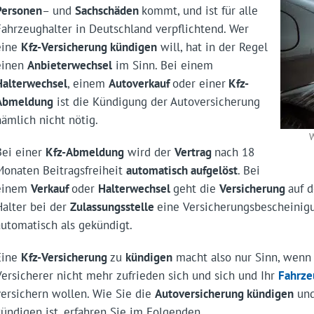
Personen
– und
Sachschäden
kommt, und ist für alle
Fahrzeughalter in Deutschland verpflichtend. Wer
eine
Kfz-Versicherung kündigen
will, hat in der Regel
einen
Anbieterwechsel
im Sinn. Bei einem
Halterwechsel
, einem
Autoverkauf
oder einer
Kfz-
Abmeldung
ist die Kündigung der Autoversicherung
nämlich nicht nötig.
W
Bei einer
Kfz-Abmeldung
wird der
Vertrag
nach 18
Monaten Beitragsfreiheit
automatisch aufgelöst
. Bei
einem
Verkauf
oder
Halterwechsel
geht die
Versicherung
auf 
Halter bei der
Zulassungsstelle
eine Versicherungsbescheinigun
automatisch als gekündigt.
Eine
Kfz-Versicherung
zu
kündigen
macht also nur Sinn, wenn 
Versicherer nicht mehr zufrieden sich und sich und Ihr
Fahrze
versichern wollen. Wie Sie die
Autoversicherung kündigen
und
kündigen ist, erfahren Sie im Folgenden.