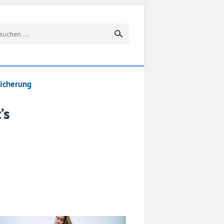
Suchbegriff eingeben
sicherung
’s