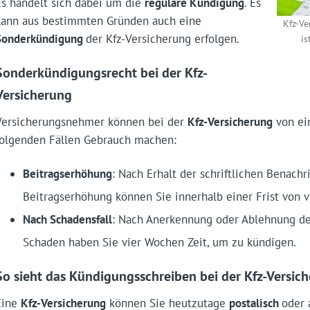
Es handelt sich dabei um die
reguläre Kündigung
. Es
kann aus bestimmten Gründen auch eine
Kfz-Ve
Sonderkündigung
der Kfz-Versicherung erfolgen.
is
Sonderkündigungsrecht bei der Kfz-
Versicherung
Versicherungsnehmer können bei der
Kfz-Versicherung
von e
folgenden Fällen Gebrauch machen:
Beitragserhöhung
: Nach Erhalt der schriftlichen Benachr
Beitragserhöhung können Sie innerhalb einer Frist von 
Nach Schadensfall
: Nach Anerkennung oder Ablehnung de
Schaden haben Sie vier Wochen Zeit, um zu kündigen.
So sieht das Kündigungsschreiben bei der Kfz-Versic
Eine
Kfz-Versicherung
können Sie heutzutage
postalisch
oder 