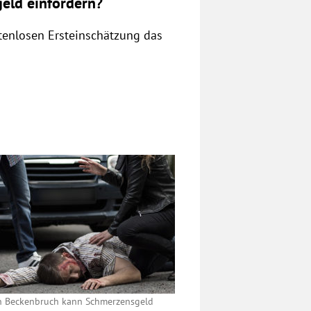
eld einfordern?
stenlosen Ersteinschätzung das
n Beckenbruch kann Schmerzensgeld