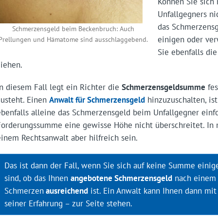
Können Sie sich 
Unfallgegners ni
das Schmerzensg
Schmerzensgeld beim Beckenbruch: Auch
einigen oder ver
Prellungen und Hämatome sind ausschlaggebend.
Sie ebenfalls die
ziehen.
In diesem Fall legt ein Richter die
Schmerzensgeldsumme
fes
zusteht. Einen
Anwalt für Schmerzensgeld
hinzuzuschalten, ist
ebenfalls alleine das Schmerzensgeld beim Unfallgegner einf
Forderungssumme eine gewisse Höhe nicht überschreitet. In 
einem Rechtsanwalt aber hilfreich sein.
Das ist dann der Fall, wenn Sie sich auf keine Summe einig
sind, ob das Ihnen
angebotene Schmerzensgeld
nach einem 
Schmerzen
ausreichend
ist. Ein Anwalt kann Ihnen dann mit
seiner Erfahrung – zur Seite stehen.