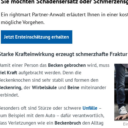
Sie möchten Schadensersatz oder Schmerzensg
Ein rightmart Partner-Anwalt erläutert Ihnen in einer ko
mögliche Vorgehen.
Jetzt Ersteinschätzung erhalten
Starke Krafteinwirkung erzeugt schmerzhafte Fraktur
Damit einer Person das
Becken gebrochen
wird, muss
iel Kraft
aufgebracht werden. Denn die
Beckenknochen sind sehr stabil und formen den
Beckenring,
der
Wirbelsäule
und
Beine
miteinander
verbindet.
Besonders oft sind Stürze oder schwere
Unfälle
–
zum Beispiel mit dem Auto – dafür verantwortlich,
dass Verletzungen wie ein
Beckenbruch
den Alltag
Ei