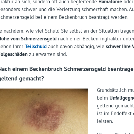
Fraktur an sich, sondern oft auch begleitende
Hämatome
ode
besonders schwer und die Verletzung schmerzhaft machen. A
Schmerzensgeld bei einem Beckenbruch beantragt werden.
Je nachdem, wie viel Schuld Sie selbst an der Situation tragen,
Höhe vom Schmerzensgeld
nach einer Beckenringfraktur unters
neben Ihrer
Teilschuld
auch davon abhängig, wie
schwer Ihre 
Folgeschäden
zu erwarten sind.
Nach einem Beckenbruch Schmerzensgeld beantragen
geltend gemacht?
Grundsätzlich m
beim
Unfallgegn
geltend gemacht
ist im Endeffekt
leisten.