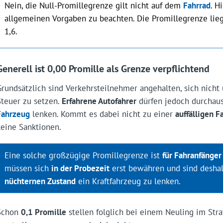
Nein, die Null-Promillegrenze gilt nicht auf dem
Fahrrad
. H
allgemeinen Vorgaben zu beachten. Die Promillegrenze liegt
1,6.
Generell ist 0,00 Promille als Grenze verpflichtend
Grundsätzlich sind Verkehrsteilnehmer angehalten, sich nicht 
Steuer zu setzen.
Erfahrene Autofahrer
dürfen jedoch durchau
Fahrzeug
lenken. Kommt es dabei nicht zu einer
auffälligen F
keine Sanktionen.
Eine solche großzügige Promillegrenze ist
für Fahranfänger
müssen sich
in der Probezeit
erst bewähren und sind deshal
nüchternen Zustand
ein Kraftfahrzeug zu lenken.
Schon
0,1 Promille
stellen folglich bei einem Neuling im St