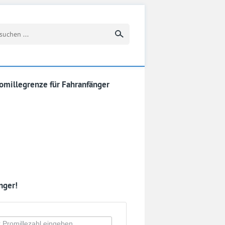
Suchbegriff eingeben
omillegrenze für Fahranfänger
nger!