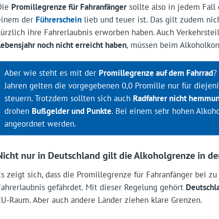
Die
Promillegrenze für Fahranfänger
sollte also in jedem Fall
einem der
Führerschein
lieb und teuer ist. Das gilt zudem nich
kürzlich ihre Fahrerlaubnis erworben haben. Auch Verkehrste
Lebensjahr noch nicht erreicht haben
, müssen beim Alkoholko
Aber wie steht es mit der
Promillegrenze auf dem Fahrrad
?
Jahren gelten die vorgegebenen 0,0 Promille nur für diejeni
steuern. Trotzdem sollten sich auch
Radfahrer nicht hemmun
drohen
Bußgelder und Punkte
. Bei einem sehr hohen Alkoh
angeordnet werden.
Nicht nur in Deutschland gilt die Alkoholgrenze in de
Es zeigt sich, dass die Promillegrenze für Fahranfänger bei zu
Fahrerlaubnis gefährdet. Mit dieser Regelung gehört
Deutschl
EU-Raum. Aber auch andere Länder ziehen klare Grenzen.