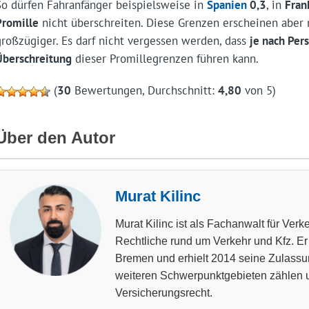
So dürfen Fahranfänger beispielsweise in
Spanien
0,3
, in
Fran
Promille
nicht überschreiten. Diese Grenzen erscheinen aber 
großzügiger. Es darf nicht vergessen werden, dass
je nach Per
Überschreitung
dieser Promillegrenzen führen kann.
(
30
Bewertungen, Durchschnitt:
4,80
von 5)
Über den Autor
Murat Kilinc
Murat Kilinc ist als Fachanwalt für Verke
Rechtliche rund um Verkehr und Kfz. Er 
Bremen und erhielt 2014 seine Zulass
weiteren Schwerpunktgebieten zählen u
Versicherungsrecht.