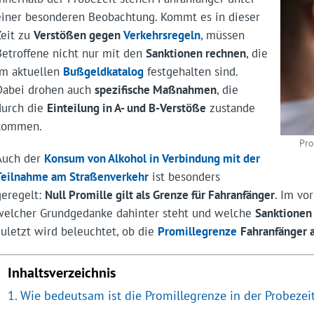
einer besonderen Beobachtung. Kommt es in dieser
Zeit zu
Verstößen gegen
Verkehrsregeln
, müssen
Betroffene nicht nur mit den
Sanktionen rechnen
, die
im aktuellen
Bußgeldkatalog
festgehalten sind.
Dabei drohen auch
spezifische Maßnahmen
, die
durch die
Einteilung in A- und B-Verstöße
zustande
kommen.
Pro
Auch der
Konsum von Alkohol in Verbindung mit der
Teilnahme am Straßenverkehr
ist besonders
geregelt:
Null Promille gilt als Grenze für Fahranfänger
. Im vo
welcher Grundgedanke dahinter steht und welche
Sanktionen
zuletzt wird beleuchtet, ob die
Promillegrenze
Fahranfänger 
Inhaltsverzeichnis
Wie bedeutsam ist die Promillegrenze in der Probezei