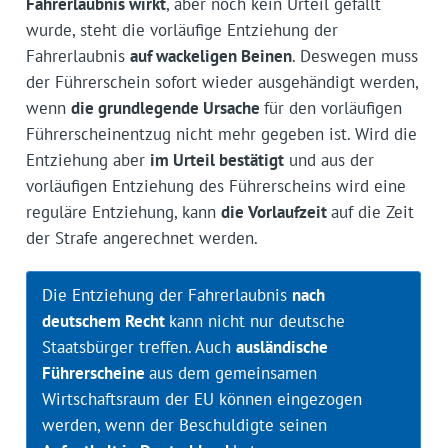
Fahrerlaubnis wirkt
, aber noch kein Urteil gefällt
wurde, steht die vorläufige Entziehung der
Fahrerlaubnis
auf wackeligen Beinen
. Deswegen muss
der Führerschein sofort wieder ausgehändigt werden,
wenn
die grundlegende Ursache
für den vorläufigen
Führerscheinentzug nicht mehr gegeben ist. Wird die
Entziehung aber
im Urteil bestätigt
und aus der
vorläufigen Entziehung des Führerscheins wird eine
reguläre Entziehung, kann
die Vorlaufzeit
auf die Zeit
der Strafe angerechnet werden.
Die Entziehung der Fahrerlaubnis
nach
deutschem Recht
kann nicht nur deutsche
Staatsbürger treffen. Auch
ausländische
Führerscheine
aus dem gemeinsamen
Wirtschaftsraum der EU können eingezogen
werden, wenn der Beschuldigte seinen