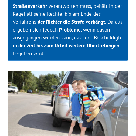
Straßenverkehr
verantworten muss, behält in der
Regel all seine Rechte, bis am Ende des
Verfahrens
der Richter die Strafe verhängt
. Daraus
ergeben sich jedoch
Probleme
, wenn davon
ausgegangen werden kann, dass der Beschuldigte
in der Zeit bis zum Urteil weitere Übertretungen
begehen wird.