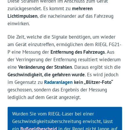
Diese Strahlen werden im Anschluss zum Gerät
zurückgesendet. Es kommt zu
mehreren
Lichtimpulsen
, die nacheinander auf das Fahrzeug
einwirken.
Die Zeit, welche die Signale benötigen, um wieder
am Gerät einzutreffen, ermöglichen dem RIEGL FG21-
P eine Messung der
Entfernung des Fahrzeugs
. Aus
der Verringerung der Entfernung resultiert wiederum
eine
Veränderung der Strahlen
. Daraus ergibt sich die
Geschwindigkeit, die gefahren wurde
. Es wird jedoch
im Gegensatz zu
Radaranlagen
kein „Blitzer-Foto“
geschossen, sondern das Ergebnis der Messung
lediglich auf dem Gerät angezeigt.
Wurden Sie vom RIEGL-Laser bei einer
Geschwindigkeitsüberschreitung erwischt, lässt
ein
Bußgeldbescheid
in der Regel nicht lange auf