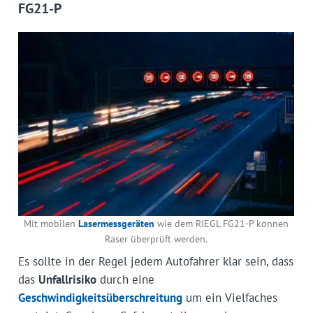
FG21-P
Mit mobilen
Lasermessgeräten
wie dem RIEGL FG21-P können
Raser überprüft werden.
Es sollte in der Regel jedem Autofahrer klar sein, dass
das
Unfallrisiko
durch eine
Geschwindigkeitsüberschreitung
um ein Vielfaches