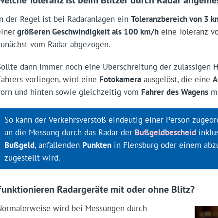
In der Regel ist bei Radaranlagen ein
Toleranzbereich von 3 k
einer
größeren Geschwindigkeit als 100 km/h
eine Toleranz v
zunächst vom Radar abgezogen.
Sollte dann immer noch eine Überschreitung der zulässigen 
Fahrers vorliegen, wird eine
Fotokamera
ausgelöst, die eine
A
vorn und hinten sowie gleichzeitig vom
Fahrer
des
Wagens
ma
So kann der Verkehrsverstoß eindeutig einer Person zugeor
an die Messung durch das Radar der
Bußgeldbescheid
inklu
Bußgeld
, anfallenden
Punkten
in Flensburg oder einem abz
zugestellt wird.
Funktionieren Radargeräte mit oder ohne Blitz?
Normalerweise wird bei Messungen durch