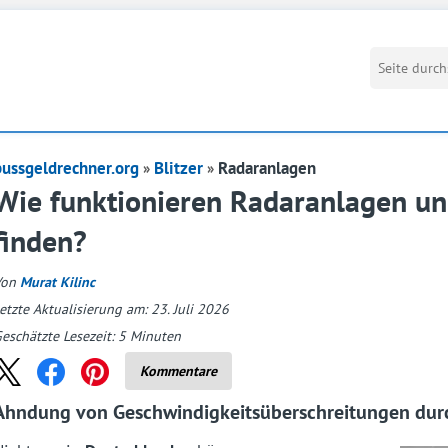
bussgeldrechner.org
Blitzer
Radaranlagen
Wie funktionieren Radaranlagen un
finden?
Von
Murat Kilinc
etzte Aktualisierung am: 23. Juli 2026
eschätzte Lesezeit:
5
Minuten
Kommentare
Ahndung von Geschwindigkeitsüberschreitungen durc