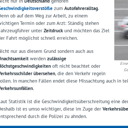
Nicht nur in
Deutschland
gehören
Geschwindigkeitsverstöße
zum
Autofahreralltag
.
Denn ob auf dem Weg zur Arbeit, zu einem
wichtigen Termin oder zum Arzt: Ständig stehen
Fahrzeugführer unter
Zeitdruck
und möchten das Ziel
der Fahrt möglichst schnell erreichen.
Nicht nur aus diesem Grund sondern auch aus
Unachtsamkeit
werden
zulässige
Eine
Höchstgeschwindigkeiten
oft nicht beachtet oder
Ge
Verkehrsschilder übersehen
, die den Verkehr regeln
sollen. In manchen Fällen endet diese Missachtung auch in t
Verkehrsunfällen
.
Laut Statistik ist die Geschwindigkeitsüberschreitung eine de
Deshalb ist es umso wichtiger, diese im Zuge der
Verkehrsüb
entsprechend durch die Polizei zu ahnden.