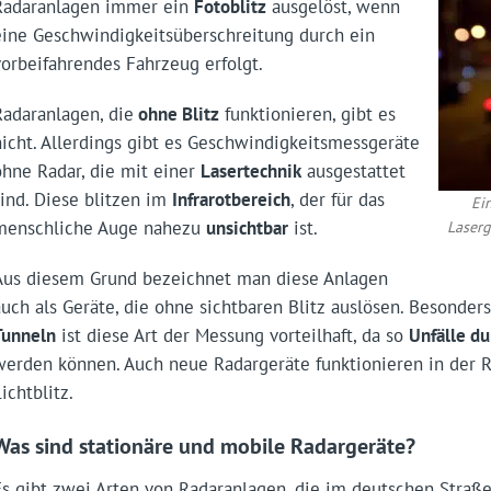
Radaranlagen immer ein
Fotoblitz
ausgelöst, wenn
eine Geschwindigkeitsüberschreitung durch ein
vorbeifahrendes Fahrzeug erfolgt.
Radaranlagen, die
ohne Blitz
funktionieren, gibt es
nicht. Allerdings gibt es Geschwindigkeitsmessgeräte
ohne Radar, die mit einer
Lasertechnik
ausgestattet
sind. Diese blitzen im
Infrarotbereich
, der für das
Ei
menschliche Auge nahezu
unsichtbar
ist.
Laserg
Aus diesem Grund bezeichnet man diese Anlagen
auch als Geräte, die ohne sichtbaren Blitz auslösen. Besonder
Tunneln
ist diese Art der Messung vorteilhaft, da so
Unfälle d
werden können. Auch neue Radargeräte funktionieren in der R
ichtblitz.
Was sind stationäre und mobile Radargeräte?
Es gibt zwei Arten von Radaranlagen, die im deutschen Straß