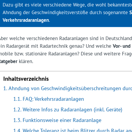
Dazu gibt es viele verschiedene Wege, die wohl bekanntest
Ahndung der Geschwindigkeitsverstöße durch sogenannte
S
Verkehrsradaranlagen
.
Aber welche verschiedenen Radaranlagen sind in Deutschland
ein Radargerät mit Radartechnik genau? Und welche
Vor- und
mobile bzw. stationäre Radaranlagen? Diese und weitere Frag
Ratgeber
klären.
Inhaltsverzeichnis
Ahndung von Geschwindigkeitsüberschreitungen durc
FAQ: Verkehrsradaranlagen
Weitere Infos zu Radaranlagen (inkl. Geräte)
Funktionsweise einer Radaranlage
Welche Toleranz ist beim Blitzer durch Radar 