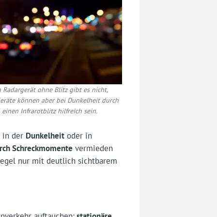
n Radargerät ohne Blitz gibt es nicht,
eräte können aber bei Dunkelheit durch
einen Infrarotblitz hilfreich sein.
s in der
Dunkelheit
oder in
urch Schreckmomente
vermieden
egel nur mit deutlich sichtbarem
enverkehr auftauchen:
stationäre