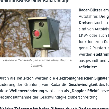
Funktionsweise einer Radaranlage
Radar-Blitzer
am
Autofahrer. Die
g
Kreisen
tauchen 
sind von Autofah
LKW- oder auch 
funktionieren
Ge
genau? Passiert 
werden
elektro
ausgesandt und 
Stationäre Radaranlagen werden ohne Personal
bedient.
reflektiert
.
Durch die Reflexion werden die
elektromagnetischen Signale 
Änderung der Strahlung vom Radar die
Geschwindigkeit
des F
Diese
Wellenveränderung
wird auch als
„Doppler-Effekt“
bezei
Bestandsaufnahme der Geschwindigkeitsüberschreitung.
Welche Toleranz ist beim Blitzer durch Radar angeme