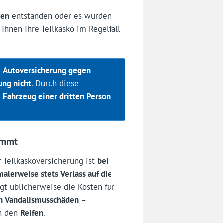
ben
entstanden oder es wurden
t Ihnen Ihre Teilkasko im Regelfall
e
Autoversicherung gegen
ung nicht
. Durch diese
 Fahrzeug einer dritten Person
immt
 Teilkaskoversicherung ist
bei
alerweise stets Verlass auf die
rägt üblicherweise die Kosten für
en Vandalismusschäden
–
n den
Reifen
.