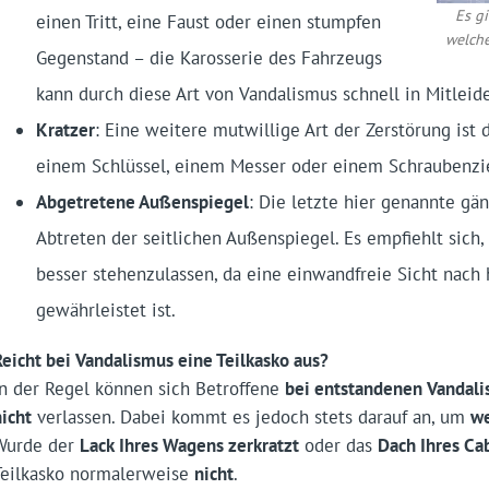
Es g
einen Tritt, eine Faust oder einen stumpfen
welche
Gegenstand – die Karosserie des Fahrzeugs
kann durch diese Art von Vandalismus schnell in Mitlei
Kratzer
: Eine weitere mutwillige Art der Zerstörung ist 
einem Schlüssel, einem Messer oder einem Schraubenzi
Abgetretene Außenspiegel
: Die letzte hier genannte gän
Abtreten der seitlichen Außenspiegel. Es empfiehlt sich,
besser stehenzulassen, da eine einwandfreie Sicht nach 
gewährleistet ist.
Reicht bei Vandalismus eine Teilkasko aus?
In der Regel können sich Betroffene
bei entstandenen Vandal
nicht
verlassen. Dabei kommt es jedoch stets darauf an, um
we
Wurde der
Lack Ihres Wagens zerkratzt
oder das
Dach Ihres Cab
Teilkasko normalerweise
nicht
.