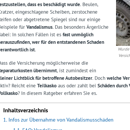
festzustellen, dass es beschädigt wurde
. Beulen,
Kratzer, eingeschlagene Scheiben, zerstochene
Reifen oder abgetretene Spiegel sind nur einige
Beispiele für
Vandalismus
. Das besonders Ärgerliche
dabei: In solchen Fällen ist es
fast unmöglich
herauszufinden, wer für den entstandenen Schaden
verantwortlich ist
.
Wurde 
Versic
Dass die Versicherung möglicherweise die
Reparaturkosten übernimmt
, ist zumindest ein
kleiner Lichtblick für betroffene Autobesitzer
. Doch
welche Ver
aktiv? Reicht eine
Teilkasko
aus oder zahlt bei
Schäden durch 
Vollkasko
? In diesem Ratgeber erfahren Sie es.
Inhaltsverzeichnis
Infos zur Übernahme von Vandalismusschäden
FAQ: Vandalismus