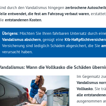
Sind durch den Vandalismus hingegen
zerbrochene Autoschei
Teile entwendet, die fest am Fahrzeug verbaut waren
, erstatte
die
entstandenen Kosten
.
Übrigens
: Möchten Sie Ihren fahrbaren Untersatz durch ein
Vandalismus absichern
, genügt eine
Kfz-Haftpflichtversicher
Versicherung sind lediglich Schäden abgesichert, die Sie
am
verursacht haben.
Vandalismus: Wann die Vollkasko die Schäden übern
Im Gegensatz zur
Vandalismus norm
Vollkasko
. Sie t
alle entstanden
ausgenommen a