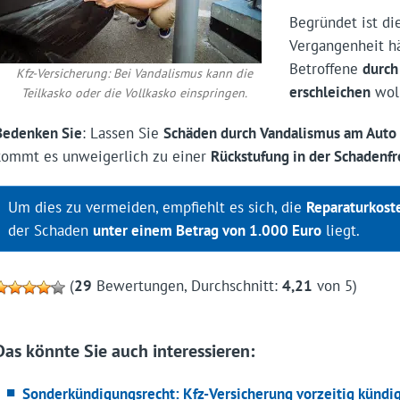
Begründet ist die
Vergangenheit hä
Betroffene
durch
Kfz-Versicherung: Bei Vandalismus kann die
erschleichen
woll
Teilkasko oder die Vollkasko einspringen.
Bedenken Sie
: Lassen Sie
Schäden durch Vandalismus am Auto
kommt es unweigerlich zu einer
Rückstufung in der Schadenfr
Um dies zu vermeiden, empfiehlt es sich, die
Reparaturkost
der Schaden
unter einem Betrag von 1.000 Euro
liegt.
(
29
Bewertungen, Durchschnitt:
4,21
von 5)
Das könnte Sie auch interessieren:
Sonderkündigungsrecht: Kfz-Versicherung vorzeitig kündi