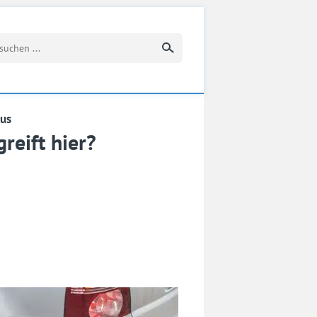
Suchbegriff eingeben
mus
reift hier?