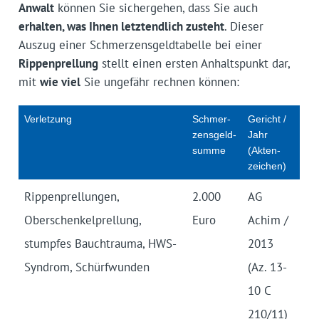
Anwalt
können Sie sichergehen, dass Sie auch
erhalten, was Ihnen letztendlich zusteht
. Dieser
Auszug einer Schmerzensgeld­tabelle bei einer
Rippenprellung
stellt einen ersten Anhaltspunkt dar,
mit
wie viel
Sie ungefähr rechnen können:
Verletzung
Schmer­
Gericht /
zensgeld­
Jahr
summe
(Akten­
zeichen)
Rippen­prellungen,
2.000
AG
Oberschenkel­prellung,
Euro
Achim /
stumpfes Bauchtrauma, HWS-
2013
Syndrom, Schürfwunden
(Az. 13-
10 C
210/11)