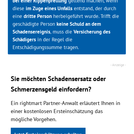
bei einer Rippenprellung
geltend machen, wenn
diese
im Zuge eines Unfalls
entstand, der durch
eine
dritte Person
herbeigeführt wurde. Trifft die
geschädigte Person
keine Schuld an dem
Schadensereignis
, muss die
Versicherung des
Schädigers
in der Regel die
Entschädigungssumme tragen.
Sie möchten Schadensersatz oder
Schmerzensgeld einfordern?
Ein rightmart Partner-Anwalt erläutert Ihnen in
einer kostenlosen Ersteinschätzung das
mögliche Vorgehen.