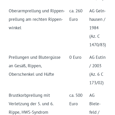
Oberarm­prellung und Rippen­
ca. 260
AG Geln­
prellung am rechten Rippen­
Euro
hausen /
winkel
1984
(Az. C
1470/83)
Prellungen und Blutergüsse
0 Euro
AG Eutin
an Gesäß, Rippen,
/ 2003
Oberschenkel und Hüfte
(Az. 6 C
173/02)
Brustkorb­prellung mit
ca. 500
AG
Verletzung der 5. und 6.
Euro
Biele­
Rippe, HWS-Syndrom
feld /