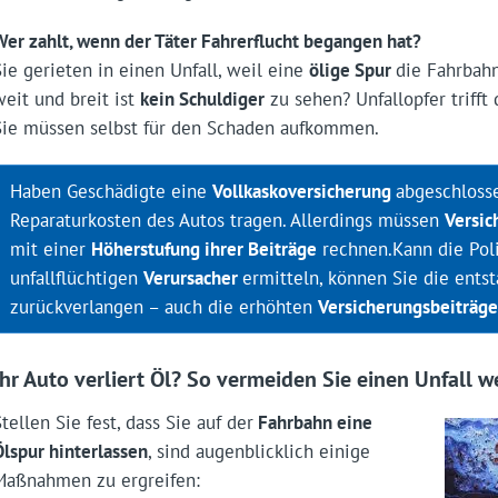
Wer zahlt, wenn der Täter Fahrerflucht begangen hat?
Sie gerieten in einen Unfall, weil eine
ölige Spur
die Fahrbah
weit und breit ist
kein Schuldiger
zu sehen? Unfallopfer trifft 
Sie müssen selbst für den Schaden aufkommen.
Haben Geschädigte eine
Vollkaskoversicherung
abgeschlosse
Reparaturkosten des Autos tragen. Allerdings müssen
Versi
mit einer
Höherstufung ihrer Beiträge
rechnen.Kann die Pol
unfallflüchtigen
Verursacher
ermitteln, können Sie die ent
zurückverlangen – auch die erhöhten
Versicherungsbeiträge
Ihr Auto verliert Öl? So vermeiden Sie einen Unfall 
tellen Sie fest, dass Sie auf der
Fahrbahn eine
Ölspur hinterlassen
, sind augenblicklich einige
Maßnahmen zu ergreifen: