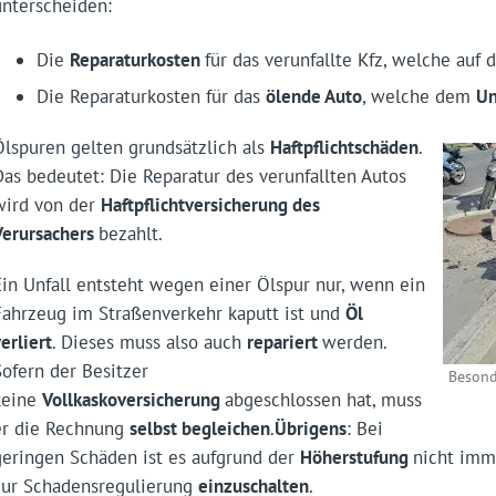
unterscheiden:
Die
Reparaturkosten
für das verunfallte Kfz, welche auf 
Die Reparaturkosten für das
ölende Auto
, welche dem
Un
Ölspuren gelten grundsätzlich als
Haftpflichtschäden
.
Das bedeutet: Die Reparatur des verunfallten Autos
wird von der
Haftpflichtversicherung des
Verursachers
bezahlt.
Ein Unfall entsteht wegen einer Ölspur nur, wenn ein
Fahrzeug im Straßenverkehr kaputt ist und
Öl
erliert
. Dieses muss also auch
repariert
werden.
Sofern der Besitzer
Besond
keine
Vollkaskoversicherung
abgeschlossen hat, muss
er die Rechnung
selbst begleichen
.
Übrigens
: Bei
geringen Schäden ist es aufgrund der
Höherstufung
nicht imme
zur Schadensregulierung
einzuschalten
.