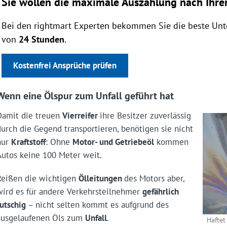
Sie wollen die maximale Auszahlung nach Ihrem
Bei den rightmart Experten bekommen Sie die beste Unte
von
24 Stunden
.
Kostenfrei Ansprüche prüfen
Wenn eine Ölspur zum Unfall geführt hat
Damit die treuen
Vierreifer
ihre Besitzer zuverlässig
durch die Gegend transportieren, benötigen sie nicht
nur
Kraftstoff
: Ohne
Motor- und Getriebeöl
kommen
Autos keine 100 Meter weit.
Reißen die wichtigen
Ölleitungen
des Motors aber,
wird es für andere Verkehrsteilnehmer
gefährlich
rutschig
– nicht selten kommt es aufgrund des
ausgelaufenen Öls zum
Unfall
.
Haftet