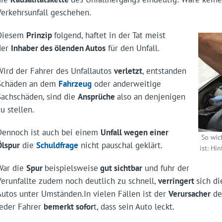
Verkehrsunfall geschehen.
Diesem
Prinzip
folgend, haftet in der Tat meist
der
Inhaber des ölenden Autos
für den Unfall.
Wird der Fahrer des Unfallautos
verletzt
, entstanden
Schäden an dem
Fahrzeug
oder anderweitige
Sachschäden, sind die
Ansprüche
also an denjenigen
u stellen.
Dennoch ist auch bei einem
Unfall wegen einer
So wic
Ölspur
die
Schuldfrage
nicht pauschal geklärt.
ist: Hi
War die
Spur
beispielsweise
gut sichtbar
und fuhr der
Verunfallte zudem noch deutlich zu schnell,
verringert
sich d
Autos unter Umständen.In vielen Fällen ist der
Verursacher
der
jeder Fahrer
bemerkt sofor
t, dass sein Auto leckt.