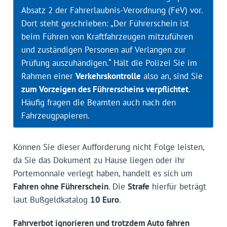
Absatz 2 der Fahrerlaubnis-Verordnung (FeV) vor.
Dort steht geschrieben: „Der Führerschein ist
beim Führen von Kraftfahrzeugen mitzuführen
und zuständigen Personen auf Verlangen zur
Prüfung auszuhändigen.“ Hält die Polizei Sie im
Rahmen einer
Verkehrskontrolle
also an, sind Sie
zum Vorzeigen des Führerscheins verpflichtet
.
Häufig fragen die Beamten auch nach den
Fahrzeugpapieren.
Können Sie dieser Aufforderung nicht Folge leisten,
da Sie das Dokument zu Hause liegen oder ihr
Portemonnaie verlegt haben, handelt es sich um
Fahren ohne Führerschein
. Die
Strafe
hierfür beträgt
laut Bußgeldkatalog
10 Euro
.
Fahrverbot ignorieren und trotzdem Auto fahren