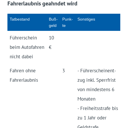
Fahrerlaubnis geahndet wird
Tat­bestand
Buß­
Punk­
Sonsti­ges
geld
te
Führer­schein
10
beim Autof­ahren
€
nicht da­bei
Fahren ohne
3
- Führer­schein­ent­
Fahr­erlaubnis
zug inkl. Sperr­frist
von min­des­tens 6
Mona­ten
- Frei­heits­strafe bis
zu 1 Jahr oder
Geld­strafe