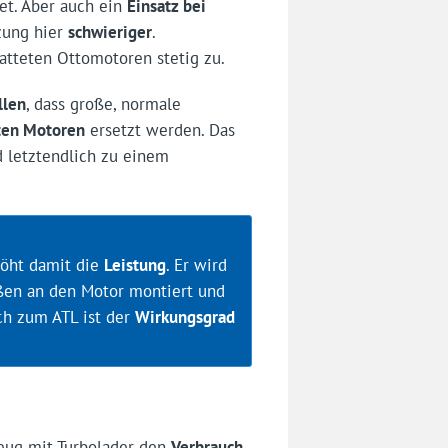
et. Aber auch ein
Einsatz bei
tzung hier
schwieriger
.
atteten Ottomotoren stetig zu.
llen
, dass große, normale
eten Motoren
ersetzt werden. Das
 letztendlich zu einem
höht damit die
Leistung
. Er wird
ußen an den Motor montiert und
ich zum ATL ist der
Wirkungsgrad
zeug mit Turbolader den
Verbrauch