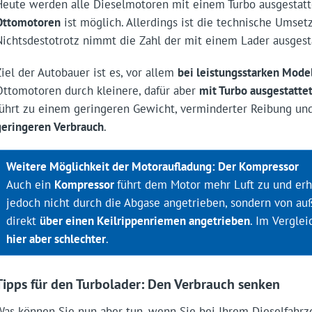
Heute werden alle Dieselmotoren mit einem Turbo ausgestatt
Ottomotoren
ist möglich. Allerdings ist die technische Umse
Nichtsdestotrotz nimmt die Zahl der mit einem Lader ausgest
Ziel der Autobauer ist es, vor allem
bei leistungsstarken Mode
Ottomotoren durch kleinere, dafür aber
mit Turbo ausgestatt
führt zu einem geringeren Gewicht, verminderter Reibung und
geringeren Verbrauch
.
Weitere Möglichkeit der Motoraufladung: Der Kompressor
Auch ein
Kompressor
führt dem Motor mehr Luft zu und er
jedoch nicht durch die Abgase angetrieben, sondern von a
direkt
über einen Keilrippenriemen angetrieben
. Im Vergle
hier aber schlechter
.
Tipps für den Turbolader: Den Verbrauch senken
Was können Sie nun aber tun, wenn Sie bei Ihrem Dieselfahr