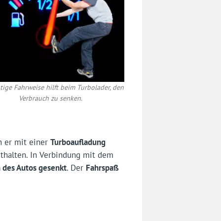
htige Fahrweise hilft beim Turbolader, den
Verbrauch zu senken.
n er mit einer
Turboaufladung
ithalten. In Verbindung mit dem
 des Autos gesenkt
. Der
Fahrspaß