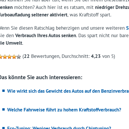
senken
möchten? Auch hier ist es ratsam, mit
niedriger Drehz
Turboaufladung seltener aktiviert
, was Kraftstoff spart.
Wenn Sie diesen Ratschlag beherzigen und unsere weiteren
S
Sie den
Verbrauch Ihres Autos senken
. Das spart nicht nur bar
die Umwelt
.
(
22
Bewertungen, Durchschnitt:
4,23
von 5)
Das könnte Sie auch interessieren:
Wie wirkt sich das Gewicht des Autos auf den Benzinverbr
Welche Fahrweise führt zu hohem Kraftstoffverbrauch?
Eco-Tuning: Weniger Verbrauch durch Chiptuning?