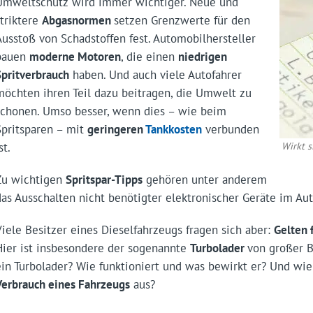
Umweltschutz wird immer wichtiger. Neue und
striktere
Abgasnormen
setzen Grenzwerte für den
Ausstoß von Schadstoffen fest. Automobilhersteller
bauen
moderne Motoren
, die einen
niedrigen
Spritverbrauch
haben. Und auch viele Autofahrer
möchten ihren Teil dazu beitragen, die Umwelt zu
schonen. Umso besser, wenn dies – wie beim
Spritsparen – mit
geringeren
Tankkosten
verbunden
st.
Wirkt s
Zu wichtigen
Spritspar-Tipps
gehören unter anderem
das Ausschalten nicht benötigter elektronischer Geräte im Auto
Viele Besitzer eines Dieselfahrzeugs fragen sich aber:
Gelten 
Hier ist insbesondere der sogenannte
Turbolader
von großer B
ein Turbolader? Wie funktioniert und was bewirkt er? Und wie 
Verbrauch eines Fahrzeugs
aus?