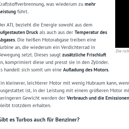
Kraftstoffverbrennung, was wiederum zu
mehr
Leistung
führt.
Der ATL bezieht die Energie sowohl aus dem
aufgestauten Druck
als auch aus der
Temperatur des
Abgases
. Die heißen Motorabgase treiben eine
Turbine an, die wiederum ein Verdichterrad in
Die ric
Bewegung setzt. Dieses saugt
zusätzliche Frischluft
an, komprimiert diese und presst sie in den Zylinder.
Es handelt sich somit um eine
Aufladung des Motors
.
Ein kleinerer, leichterer Motor mit wenig Hubraum kann, wen
ausgestattet ist, in der Leistung mit einem größeren Motor m
geringeren Gewicht werden der
Verbrauch und die Emissionen
bleibt trotzdem erhalten.
Gibt es Turbos auch für Benziner?