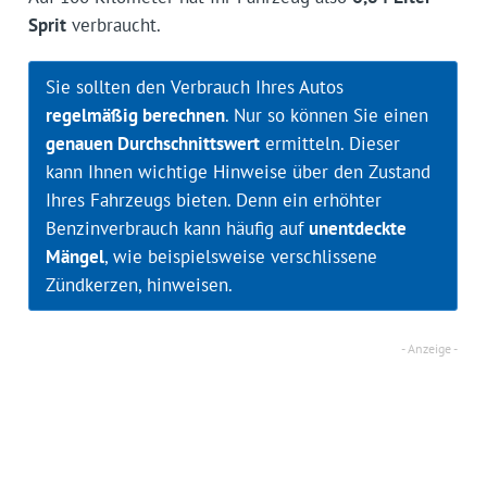
Sprit
verbraucht.
Sie sollten den Verbrauch Ihres Autos
regelmäßig berechnen
. Nur so können Sie einen
genauen Durchschnittswert
ermitteln. Dieser
kann Ihnen wichtige Hinweise über den Zustand
Ihres Fahrzeugs bieten. Denn ein erhöhter
Benzinverbrauch kann häufig auf
unentdeckte
Mängel
, wie beispielsweise verschlissene
Zündkerzen, hinweisen.