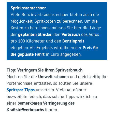
Spritkostenrechner
Viele Benzinverbrauchsrechner bieten auch die
Möglichkeit, Spritkosten zu berechnen. Um die
Kosten zu berechnen, müssen Sie hier die Länge
der
geplanten Strecke
, den
Verbrauch
des Autos
pro 100 Kilometer und den
Benzinpreis
eingeben. Als Ergebnis wird Ihnen der
Preis für
die geplante Fahrt
in Euro angegeben.
Tipp: Verringern Sie Ihren Spritverbrauch
Möchten Sie die
Umwelt schonen
und gleichzeitig Ihr
Portemonnaie entlasten, so sollten Sie unsere
Spritspar-Tipps
umsetzen. Viele Autofahrer
bezweifeln jedoch, dass solche Tipps wirklich zu
einer
bemerkbaren Verringerung des
Kraftstoffverbrauchs
führen.