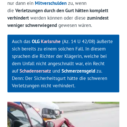
nur dann ein
Mitverschulden
zu, wenn
die
Verletzungen durch den Gurt hätten komplett
verhindert
werden können oder diese
zumindest
weniger schwerwiegend
gewesen wären.
Auch das
OLG
Karlsruhe
(Az. 14 U 42/08) äußerte
sich bereits zu einem solchen Fall. In diesem
sprachen die Richter der Klägerin, welche bei
dem Unfall nicht angeschnallt war, ein Recht
auf
Schadensersatz
und
Schmerzensgeld
zu.
Denn: Der Sicherheitsgurt hätte die schweren
Verletzungen nicht verhindert.