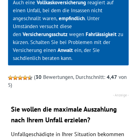
Auch eine
Vollkaskoversicherung
reagiert auf
einen Unfall, bei dem die Insassen nicht
angeschnallt waren,
empfindlich
. Unter
Umständen versucht diese
den
Versicherungsschutz
wegen
Fahrlässigkeit
zu
kürzen. Schalten Sie bei Problemen mit der
Versicherung einen
Anwalt
ein, der Sie
sachdienlich beraten kann.
(
30
Bewertungen, Durchschnitt:
4,47
von
5)
Sie wollen die maximale Auszahlung
nach Ihrem Unfall erzielen?
Unfallgeschädigte in Ihrer Situation bekommen