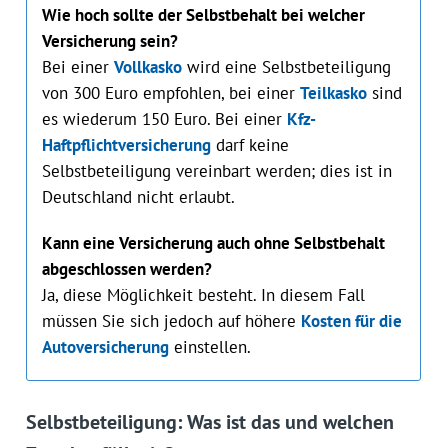
Wie hoch sollte der Selbstbehalt bei welcher
Versicherung sein?
Bei einer
Vollkasko
wird eine Selbstbeteiligung
von 300 Euro empfohlen, bei einer
Teilkasko
sind
es wiederum 150 Euro. Bei einer
Kfz-
Haftpflichtversicherung
darf keine
Selbstbeteiligung vereinbart werden; dies ist in
Deutschland nicht erlaubt.
Kann eine Versicherung auch ohne Selbstbehalt
abgeschlossen werden?
Ja, diese Möglichkeit besteht. In diesem Fall
müssen Sie sich jedoch auf höhere
Kosten für die
Autoversicherung
einstellen.
Selbstbeteiligung: Was ist das und welchen