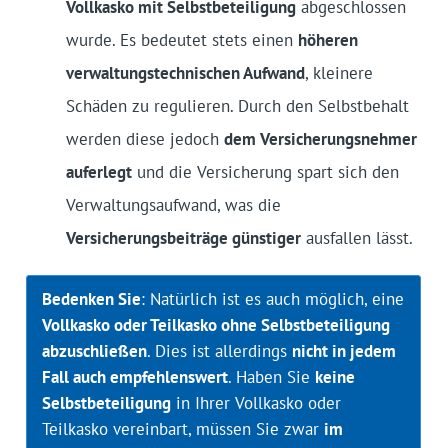
Vollkasko mit Selbstbeteiligung
abgeschlossen
wurde. Es bedeutet stets einen
höheren
verwaltungstechnischen Aufwand
, kleinere
Schäden zu regulieren. Durch den Selbstbehalt
werden diese jedoch
dem Versicherungsnehmer
auferlegt
und die Versicherung spart sich den
Verwaltungsaufwand, was die
Versicherungsbeiträge günstiger
ausfallen lässt.
Bedenken Sie
: Natürlich ist es auch möglich, eine
Vollkasko oder Teilkasko ohne Selbstbeteiligung
abzuschließen
. Dies ist allerdings
nicht in jedem
Fall auch empfehlenswert
. Haben Sie
keine
Selbstbeteiligung
in Ihrer Vollkasko oder
Teilkasko vereinbart, müssen Sie zwar
im