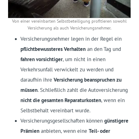
Von einer vereinbarten Selbstbeteiligung profitieren sowohl
Versicherung als auch Versicherungsnehmer.
Versicherungsnehmer legen in der Regel ein
pflichtbewussteres Verhalten
an den Tag und
fahren vorsichtiger
, um nicht in einen
Verkehrsunfall verwickelt zu werden und
daraufhin ihre
Versicherung beanspruchen zu
müssen
. Schließlich zahlt die Autoversicherung
nicht die gesamten Reparaturkosten
, wenn ein
Selbstbehalt vereinbart wurde.
Versicherungsgesellschaften können
günstigere
Prämien
anbieten, wenn eine
Teil- oder