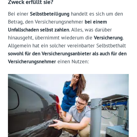
Zweck erfüllt sie?
Bei einer
Selbstbeteiligung
handelt es sich um den
Betrag, den Versicherungsnehmer
bei einem
Unfallschaden selbst zahlen
. Alles, was darüber
hinausgeht, übernimmt wiederum die
Versicherung
.
Allgemein hat ein solcher vereinbarter Selbstbethalt
sowohl für den Versicherungsanbieter als auch für den
Versicherungsnehmer
einen Nutzen: