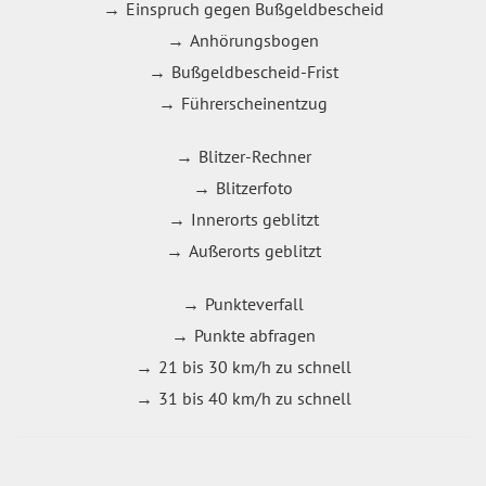
Einspruch gegen Bußgeldbescheid
Anhörungsbogen
Bußgeldbescheid-Frist
Führerscheinentzug
Blitzer-Rechner
Blitzerfoto
Innerorts geblitzt
Außerorts geblitzt
Punkteverfall
Punkte abfragen
21 bis 30 km/h zu schnell
31 bis 40 km/h zu schnell