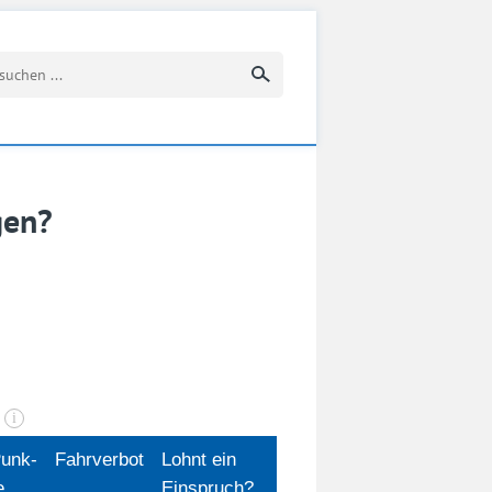
Suchbegriff eingeben
gen?
n
i
unk­
Fahrverbot
Lohnt ein
e
Einspruch?