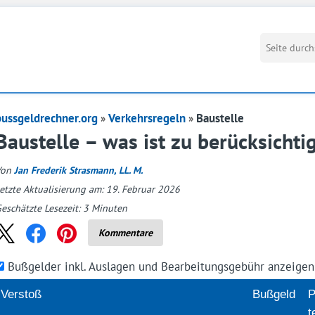
bussgeldrechner.org
Verkehrsregeln
Baustelle
Baustelle – was ist zu berücksichti
Von
Jan Frederik Strasmann, LL. M.
etzte Aktualisierung am: 19. Februar 2026
eschätzte Lesezeit:
3
Minuten
Kommentare
Bußgelder inkl. Auslagen und Bearbeitungsgebühr anzeige
Verstoß
Buß­geld
P
t