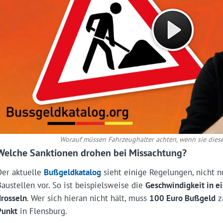
Worauf müssen Fahrzeughalter achten, wenn sie die
Welche Sanktionen drohen bei Missachtung?
Der aktuelle
Bußgeldkatalog
sieht einige Regelungen, nicht 
Baustellen vor. So ist beispielsweise die
Geschwindigkeit in e
drosseln
. Wer sich hieran nicht hält, muss
100 Euro Bußgeld
z
Punkt
in Flensburg.