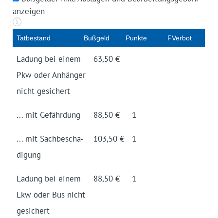
anzeigen
i
Tat­be­stand
Buß­geld
Punk­te
FVer­bot
Ladung bei einem
63,50 €
Pkw oder An­hänger
nicht gesichert
... mit Gefähr­dung
88,50 €
1
... mit Sach­be­schä­
103,50 €
1
digung
Ladung bei einem
88,50 €
1
Lkw oder Bus nicht
gesichert