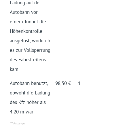
Ladung auf der
Auto­bahn vor
einem Tunnel die
Höhen­kon­trolle
aus­gelöst, wo­durch
es zur Voll­sperrung
des Fahr­streifens
kam
Auto­bahn benutzt,
98,50 €
1
obwohl die Ladung
des Kfz höher als
4,20 m war