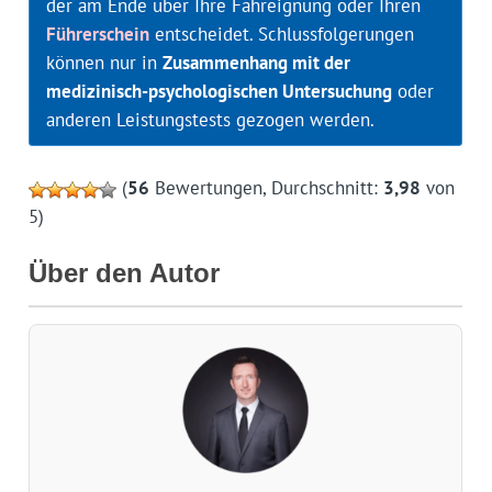
der am Ende über Ihre Fahreignung oder Ihren
Führerschein
entscheidet. Schlussfolgerungen
können nur in
Zusammenhang mit der
medizinisch-psychologischen Untersuchung
oder
anderen Leistungstests gezogen werden.
(
56
Bewertungen, Durchschnitt:
3,98
von
5)
Über den Autor