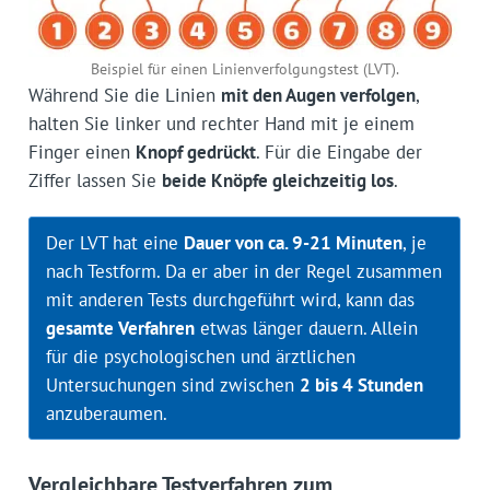
Beispiel für einen Linienverfolgungstest (LVT).
Während Sie die Linien
mit den Augen verfolgen
,
halten Sie linker und rechter Hand mit je einem
Finger einen
Knopf gedrückt
. Für die Eingabe der
Ziffer lassen Sie
beide Knöpfe gleichzeitig los
.
Der LVT hat eine
Dauer von ca. 9-21 Minuten
, je
nach Testform. Da er aber in der Regel zusammen
mit anderen Tests durchgeführt wird, kann das
gesamte Verfahren
etwas länger dauern. Allein
für die psychologischen und ärztlichen
Untersuchungen sind zwischen
2 bis 4 Stunden
anzuberaumen.
Vergleichbare Testverfahren zum