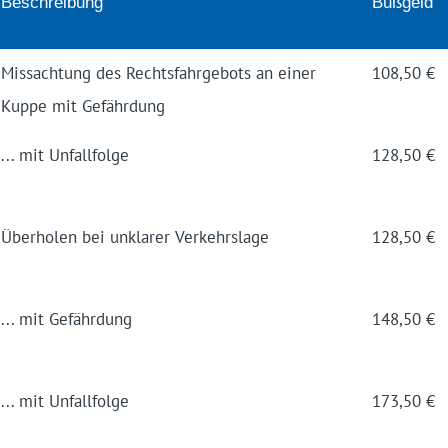
Beschrei­bung
Buß­geld
Miss­achtung des Rechts­fahr­gebots an einer
108,50 €
Kuppe mit Gefähr­dung
... mit Unfall­folge
128,50 €
Über­holen bei unklarer Verkehrs­lage
128,50 €
... mit Gefähr­dung
148,50 €
... mit Unfall­folge
173,50 €