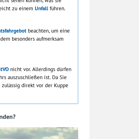
nicht sehen können, was sie
leicht zu einem
Unfall
führen.
tsfahrgebot
beachten, um eine
zudem besonders aufmerksam
StVO
nicht vor. Allerdings dürfen
rs auszuschließen ist. Da Sie
t zulässig direkt vor der Kuppe
inden?