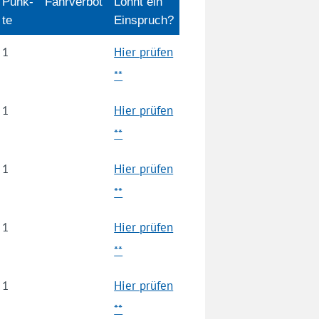
Punk­
Fahrverbot
Lohnt ein
te
Einspruch?
1
Hier prüfen
**
1
Hier prüfen
**
1
Hier prüfen
**
1
Hier prüfen
**
1
Hier prüfen
**