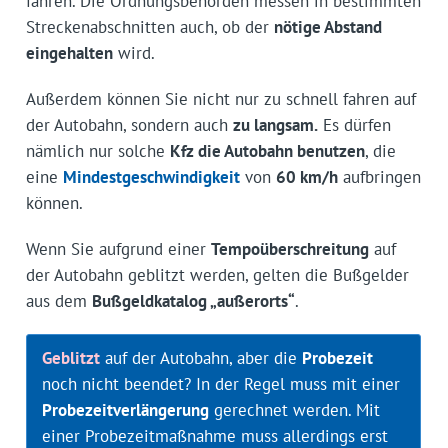
fahren. Die Ordnungsbehörden messen in bestimmten
Streckenabschnitten auch, ob der
nötige Abstand
eingehalten
wird.
Außerdem können Sie nicht nur zu schnell fahren auf
der Autobahn, sondern auch
zu langsam.
Es dürfen
nämlich nur solche
Kfz die Autobahn benutzen
, die
eine
Mindestgeschwindigkeit
von
60 km/h
aufbringen
können.
Wenn Sie aufgrund einer
Tempoüberschreitung
auf
der Autobahn geblitzt werden, gelten die Bußgelder
aus dem
Bußgeldkatalog „außerorts“
.
Geblitzt
auf der Autobahn, aber die
Probezeit
noch nicht beendet? In der Regel muss mit einer
Probezeitverlängerung
gerechnet werden. Mit
einer Probezeitmaßnahme muss allerdings erst