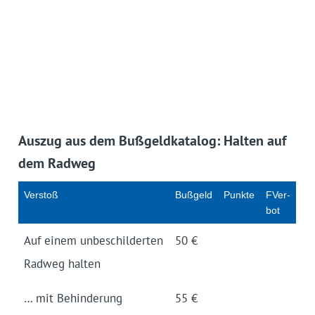
Auszug aus dem Bußgeld­katalog: Halten auf
dem Radweg
Verstoß
Bußgeld
Punkte
FVer­
bot
Auf einem unbeschilderten
50 €
Radweg halten
… mit Behinderung
55 €