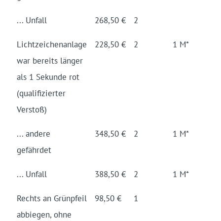
... Unfall
268,50 €
2
Lichtzeichen­anlage
228,50 €
2
1 M*
war bereits länger
als 1 Se­kunde rot
(quali­fizier­ter
Verstoß)
... andere
348,50 €
2
1 M*
gefährdet
... Unfall
388,50 €
2
1 M*
Rechts an Grünpfeil
98,50 €
1
abbiegen, ohne