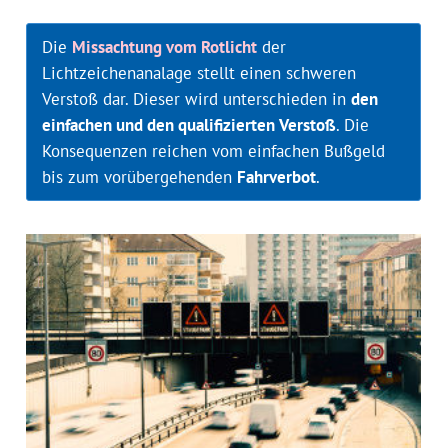
Die
Missachtung vom Rotlicht
der
Lichtzeichenanalage stellt einen schweren
Verstoß dar. Dieser wird unterschieden in
den
einfachen und den qualifizierten Verstoß
. Die
Konsequenzen reichen vom einfachen Bußgeld
bis zum vorübergehenden
Fahrverbot
.