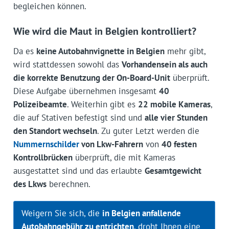
begleichen können.
Wie wird die Maut in Belgien kontrolliert?
Da es
keine Autobahnvignette in Belgien
mehr gibt,
wird stattdessen sowohl das
Vorhandensein als auch
die korrekte Benutzung der On-Board-Unit
überprüft.
Diese Aufgabe übernehmen insgesamt
40
Polizeibeamte
. Weiterhin gibt es
22 mobile Kameras
,
die auf Stativen befestigt sind und
alle vier Stunden
den Standort wechseln
. Zu guter Letzt werden die
Nummernschilder
von Lkw-Fahrern
von
40 festen
Kontrollbrücken
überprüft, die mit Kameras
ausgestattet sind und das erlaubte
Gesamtgewicht
des Lkws
berechnen.
Weigern Sie sich, die
in Belgien anfallende
Autobahngebühr zu entrichten
, droht Ihnen eine