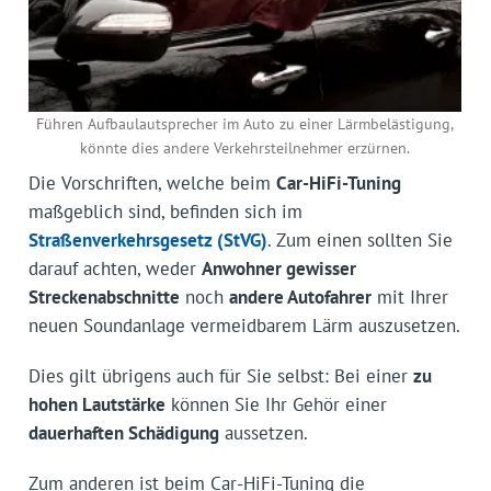
Führen Aufbaulautsprecher im Auto zu einer Lärmbelästigung,
könnte dies andere Verkehrsteilnehmer erzürnen.
Die Vorschriften, welche beim
Car-HiFi-Tuning
maßgeblich sind, befinden sich im
Straßenverkehrsgesetz (StVG)
. Zum einen sollten Sie
darauf achten, weder
Anwohner gewisser
Streckenabschnitte
noch
andere Autofahrer
mit Ihrer
neuen Soundanlage vermeidbarem Lärm auszusetzen.
Dies gilt übrigens auch für Sie selbst: Bei einer
zu
hohen Lautstärke
können Sie Ihr Gehör einer
dauerhaften Schädigung
aussetzen.
Zum anderen ist beim Car-HiFi-Tuning die