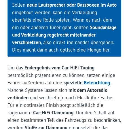
Sollen
neue Lautsprecher oder Bassboxen im Auto
eingebaut werden, kann die Verkleidung
ebenfalls eine Rolle spielen. Wenn es nach dem
ein oder anderen Tuner geht, sollten
Soundanlage
und Verkleidung regelrecht miteinander
verschmelzen
, also direkt ineinander übergehen.
Dies macht dann auch optisch eine Menge her.
Um das
Endergebnis vom Car-HiFi-Tuning
bestmöglich präsentieren zu können, setzen einige
Fahrer außerdem auf eine
spezielle
Beleuchtung
.
Manche Systeme lassen sich
mit dem Autoradio
verbinden
und wechseln je nach Musik ihre Farbe.
Für ein optimales Finish sorgt schließlich die
sogenannte
Car-HiFi-Dämmung
: Um den Schall auf
einen bestimmten Teil des Fahrzeugs zu beschränken,
werden
Stoffe zur Dämmung
eingesetzt, die das