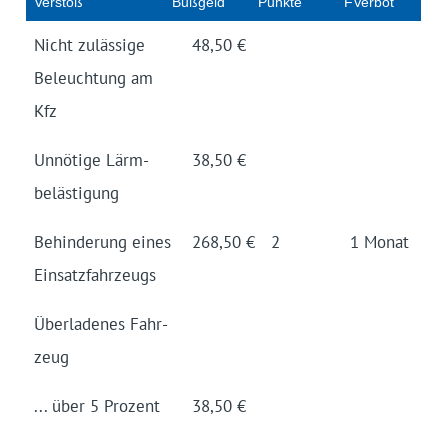
Ver­stoß
Buß­geld
Punk­te
FVerbot
Nicht zuläs­sige
48,50 €
Beleuch­tung am
Kfz
Un­nötige Lärm­
38,50 €
belästi­gung
Behin­derung eines
268,50 €
2
1 Monat
Einsatz­fahr­zeugs
Über­ladenes Fahr­
zeug
... über 5 Prozent
38,50 €