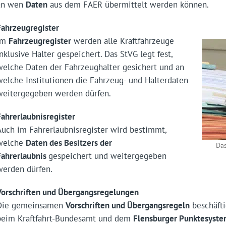
an wen
Daten
aus dem FAER übermittelt werden können.
Fahrzeugregister
Im
Fahrzeugregister
werden alle Kraftfahrzeuge
inklusive Halter gespeichert. Das StVG legt fest,
welche Daten der Fahrzeughalter gesichert und an
welche Institutionen die Fahrzeug- und Halterdaten
weitergegeben werden dürfen.
Fahrerlaubnisregister
Auch im Fahrerlaubnisregister wird bestimmt,
welche
Daten des Besitzers der
Das
Fahrerlaubnis
gespeichert und weitergegeben
werden dürfen.
Vorschriften und Übergangsregelungen
Die gemeinsamen
Vorschriften und Übergangsregeln
beschäfti
beim Kraftfahrt-Bundesamt und dem
Flensburger Punktesyst