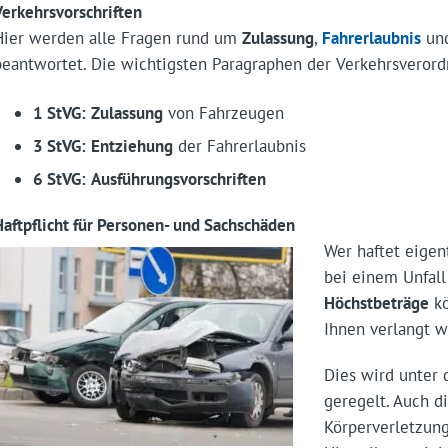
Verkehrsvorschriften
Hier werden alle Fragen rund um
Zulassung
,
Fahrerlaubnis
un
beantwortet. Die wichtigsten Paragraphen der Verkehrsverord
1 StVG:
Zulassung
von Fahrzeugen
3 StVG:
Entziehung
der Fahrerlaubnis
6 StVG:
Ausführungsvorschriften
Haftpflicht für Personen- und Sachschäden
Wer haftet eigen
bei einem Unfal
Höchstbeträge
kö
Ihnen verlangt 
Dies wird unter
geregelt. Auch d
Körperverletzung