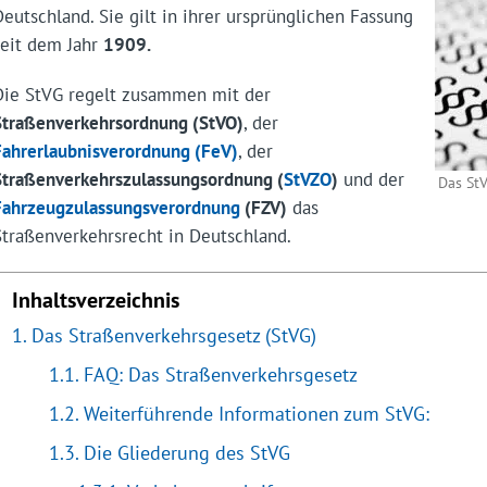
Deutschland. Sie gilt in ihrer ursprünglichen Fassung
seit dem Jahr
1909.
Die StVG regelt zusammen mit der
Straßenverkehrsordnung (StVO)
, der
Fahrerlaubnisverordnung (FeV)
, der
Straßenverkehrszulassungsordnung (
StVZO
)
und der
Das St
Fahrzeugzulassungsverordnung
(FZV)
das
Straßenverkehrsrecht in Deutschland.
Inhaltsverzeichnis
Das Straßenverkehrsgesetz (StVG)
FAQ: Das Straßenverkehrsgesetz
Weiterführende Informationen zum StVG:
Die Gliederung des StVG