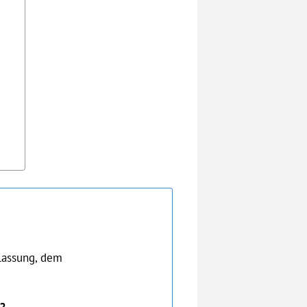
n
ulassung, dem
n?