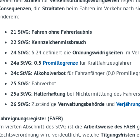
Neben den
Strafen
für
Verkehrsordnungswidrigkeiten
regelt de
Konsequenzen
, die
Straftaten
beim Fahren im Verkehr nach si
anderem:
21 StVG:
Fahren ohne Fahrerlaubnis
22 StVG:
Kennzeichenmissbrauch
24 StVG:
§ 24 definiert die
Ordnungswidrigkeiten
im Ver
24a StVG:
0,5
Promillegrenze
für Kraftfahrzeugfahrer
24c StVG:
Alkoholverbot
für Fahranfänger (0,0 Promilleg
25 StVG:
Fahrverbot
25a StVG:
Halterhaftung
bei Nichtermittlung des Fahrer
26 StVG:
Zuständige
Verwaltungsbehörde
und
Verjährun
Fahreignungsregister (FAER)
Im vierten Abschnitt des StVG ist die
Arbeitsweise des FAER
g
Rechtsverordnung wird verdeutlicht, welche
Tilgungsfristen
es