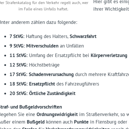
Hier gibt es ein
Der Strafenkatalog für den Verkehr regelt auch, wer
ihrer Wichtigkei
im Falle eines Unfalls haftet.
Unter anderem zählen dazu folgende:
7 StVG:
Haftung des Halters,
Schwarzfahrt
9 StVG:
Mitverschulden
an Unfällen
11 StVG:
Umfang der Ersatzpflicht bei
Körperverletzung
12 StVG:
Höchstbeträge
17 StVG:
Schadenverursachung
durch mehrere Kraftfahr
18 StVG:
Ersatzpflicht
des Fahrzeugführers
20 StVG:
Örtliche Zuständigkeit
Straf- und Bußgeldvorschriften
Begehen Sie eine
Ordnungswidrigkeit
im Straßenverkehr, so w
Außer einem
Bußgeld
können auch
Punkte
in Flensburg oder