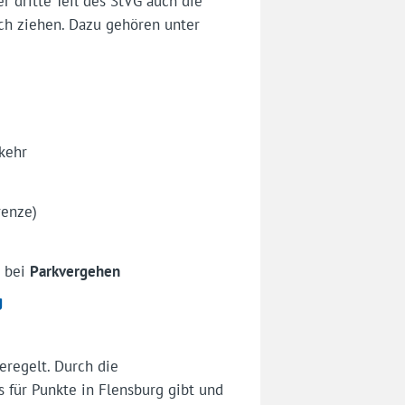
r dritte Teil des StVG auch die
ch ziehen. Dazu gehören unter
kehr
renze)
s bei
Parkvergehen
g
eregelt. Durch die
 für Punkte in Flensburg gibt und