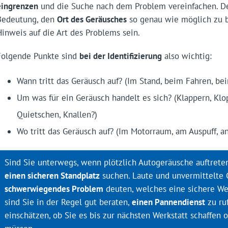
eingrenzen
und die Suche nach dem Problem vereinfachen. De
Bedeutung, den
Ort des Geräusches
so genau wie möglich zu b
Hinweis auf die Art des Problems sein.
Folgende Punkte sind
bei der Identifizierung
also wichtig:
Wann tritt das Geräusch auf? (Im Stand, beim Fahren, b
Um was für ein Geräusch handelt es sich? (Klappern, Klopf
Quietschen, Knallen?)
Wo tritt das Geräusch auf? (Im Motorraum, am Auspuff, a
Sind Sie unterwegs, wenn plötzlich Autogeräusche auftreten,
einen sicheren Standplatz
suchen. Laute und unvermittelte
schwerwiegendes Problem
deuten, welches eine sichere We
sind Sie in der Regel gut beraten,
einen Pannendienst
zu ru
einschätzen, ob Sie es bis zur nächsten Werkstatt schaffen