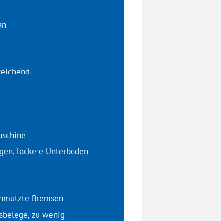
an
reichend
aschine
ngen, lockere Unterboden
schmutzte Bremsen
msbelege, zu wenig