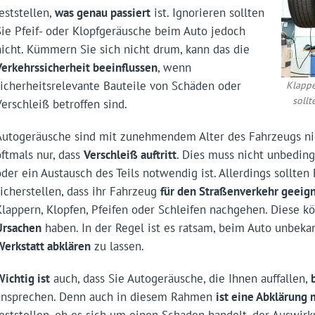
feststellen,
was genau passiert
ist. Ignorieren sollten
Sie Pfeif- oder Klopfgeräusche beim Auto jedoch
nicht. Kümmern Sie sich nicht drum, kann das die
Verkehrssicherheit beeinflussen
, wenn
sicherheitsrelevante Bauteile von Schäden oder
Klappe
sollt
Verschleiß betroffen sind.
Autogeräusche sind mit zunehmendem Alter des Fahrzeugs ni
oftmals nur, dass
Verschleiß auftritt
. Dies muss nicht unbeding
oder ein Austausch des Teils notwendig ist. Allerdings sollte
sicherstellen, dass ihr Fahrzeug
für den Straßenverkehr geeig
Klappern, Klopfen, Pfeifen oder Schleifen nachgehen. Diese 
Ursachen
haben. In der Regel ist es ratsam, beim Auto unbek
Werkstatt abklären
zu lassen.
Wichtig ist
auch, dass Sie Autogeräusche, die Ihnen auffallen,
ansprechen. Denn auch in diesem Rahmen
ist eine Abklärung 