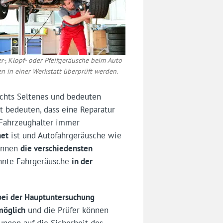
r-, Klopf- oder Pfeifgeräusche beim Auto
en in einer Werkstatt überprüft werden.
chts Seltenes und bedeuten
t bedeuten, dass eine Reparatur
n Fahrzeughalter immer
net
ist und Autofahrgeräusche wie
können
die verschiedensten
annte Fahrgeräusche
in der
bei der Hauptuntersuchung
möglich
und die Prüfer können