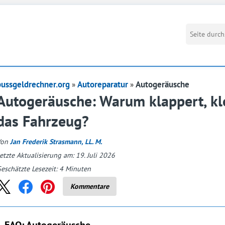
bussgeldrechner.org
Autoreparatur
Autogeräusche
Autogeräusche: Warum klappert, klo
das Fahrzeug?
Von
Jan Frederik Strasmann, LL. M.
etzte Aktualisierung am: 19. Juli 2026
eschätzte Lesezeit:
4
Minuten
Kommentare
FAQ: Autogeräusche