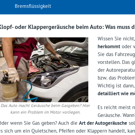
Bremsflüssigkeit
Klopf- oder Klappergeräusche beim Auto: Was muss d
Wissen Sie nicht
herkommt
oder w
Sie das Fahrzeu
vorstellen. Das 
der Autoreparatu
bzw. das Probl
Wichtig ist dann
detailliert wie 
Das Auto macht Geräusche beim Gasgeben? Hier
Es reicht meist 
kann ein Problem im Motor vorliegen.
Geräusche. Wann
Oder wenn Sie Gas geben? Auch die
Art der Autogeräusche
sol
es sich um ein Quietschen, Pfeifen oder Klappern handelt, ka