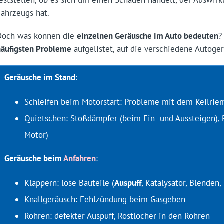
feststellen, ob es sich um einen Schaden handelt, der Auswirk
Fahrzeugs hat.
Doch was können die
einzelnen Geräusche im Auto bedeuten
?
häufigsten Probleme
aufgelistet, auf die verschiedene Autog
Geräusche im Stand
:
Schleifen beim Motorstart: Probleme mit dem Keilrie
Quietschen: Stoßdämpfer (beim Ein- und Aussteigen),
Motor)
Geräusche beim
Anfahren
:
Klappern: lose Bauteile (
Auspuff
, Katalysator, Blenden
Knallgeräusch: Fehlzündung beim Gasgeben
Röhren: defekter Auspuff, Rostlöcher in den Rohren