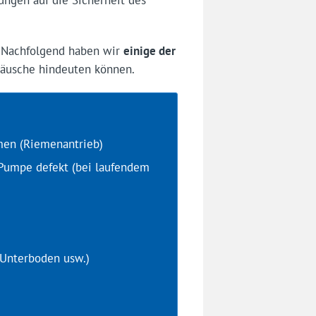
ungen auf die Sicherheit des
 Nachfolgend haben wir
einige der
eräusche hindeuten können.
men (Riemenantrieb)
 Pumpe defekt (bei laufendem
, Unterboden usw.)