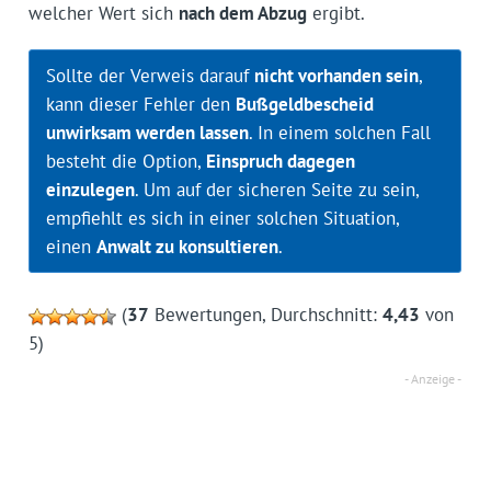
welcher Wert sich
nach dem Abzug
ergibt.
Sollte der Verweis darauf
nicht vorhanden sein
,
kann dieser Fehler den
Bußgeldbescheid
unwirksam werden lassen
. In einem solchen Fall
besteht die Option,
Einspruch dagegen
einzulegen
. Um auf der sicheren Seite zu sein,
empfiehlt es sich in einer solchen Situation,
einen
Anwalt zu konsultieren
.
(
37
Bewertungen, Durchschnitt:
4,43
von
5)