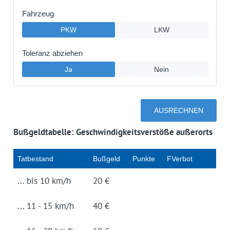
Bußgeldtabelle: Geschwindigkeitsverstöße außerorts
Tat­be­stand
Buß­geld
Punk­te
FVerbot
... bis 10 km/h
20 €
... 11 - 15 km/h
40 €