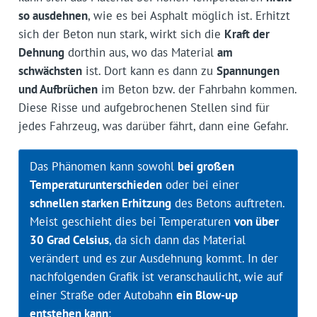
so ausdehnen
, wie es bei Asphalt möglich ist. Erhitzt
sich der Beton nun stark, wirkt sich die
Kraft der
Dehnung
dorthin aus, wo das Material
am
schwächsten
ist. Dort kann es dann zu
Spannungen
und Aufbrüchen
im Beton bzw. der Fahrbahn kommen.
Diese Risse und aufgebrochenen Stellen sind für
jedes Fahrzeug, was darüber fährt, dann eine Gefahr.
Das Phänomen kann sowohl
bei großen
Temperaturunterschieden
oder bei einer
schnellen starken Erhitzung
des Betons auftreten.
Meist geschieht dies bei Temperaturen
von über
30 Grad Celsius
, da sich dann das Material
verändert und es zur Ausdehnung kommt. In der
nachfolgenden Grafik ist veranschaulicht, wie auf
einer Straße oder Autobahn
ein Blow-up
entstehen kann
: