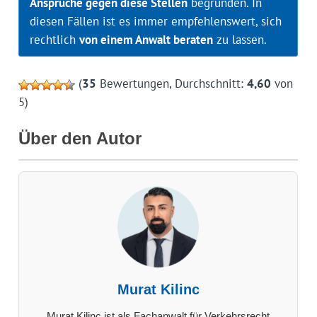
Ansprüche gegen diese Stellen
begründen. In
diesen Fällen ist es immer empfehlenswert, sich
rechtlich
von einem Anwalt beraten
zu lassen.
(
35
Bewertungen, Durchschnitt:
4,60
von
5)
Über den Autor
Murat Kilinc
Murat Kilinc ist als Fachanwalt für Verkehrsrecht