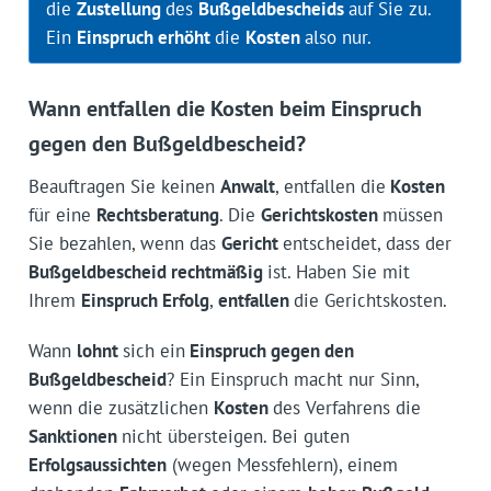
die
Zustellung
des
Bußgeldbescheids
auf Sie zu.
Ein
Einspruch erhöht
die
Kosten
also nur.
Wann entfallen die Kosten beim Einspruch
gegen den Bußgeldbescheid?
Beauftragen Sie keinen
Anwalt
, entfallen die
Kosten
für eine
Rechtsberatung
. Die
Gerichtskosten
müssen
Sie bezahlen, wenn das
Gericht
entscheidet, dass der
Bußgeldbescheid rechtmäßig
ist. Haben Sie mit
Ihrem
Einspruch Erfolg
,
entfallen
die Gerichtskosten.
Wann
lohnt
sich ein
Einspruch gegen den
Bußgeldbescheid
? Ein Einspruch macht nur Sinn,
wenn die zusätzlichen
Kosten
des Verfahrens die
Sanktionen
nicht übersteigen. Bei guten
Erfolgsaussichten
(wegen Messfehlern), einem