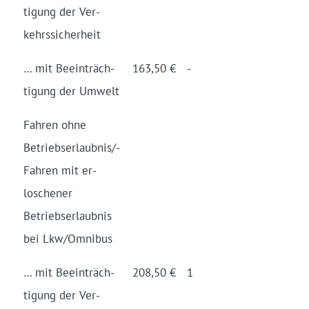
ti­gung der Ver­
kehrs­sich­er­heit
… mit Be­ein­träch­
163,50 €
-
ti­gung der Um­welt
Fahr­en oh­ne
Betriebs­erlaub­nis/­
Fahren mit er­
losch­en­er
Betriebs­er­laub­nis
bei Lkw/­Om­ni­bus
… mit Be­ein­träch­
208,50 €
1
ti­gung der Ver­