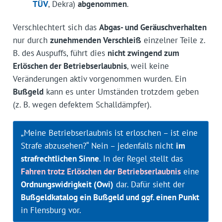
TÜV
, Dekra)
abgenommen
.
Verschlechtert sich das
Abgas- und Geräuschverhalten
nur durch
zunehmenden Verschleiß
einzelner Teile z.
B. des Auspuffs, führt dies
nicht zwingend zum
Erlöschen der Betriebserlaubnis
, weil keine
Veränderungen aktiv vorgenommen wurden. Ein
Bußgeld
kann es unter Umständen trotzdem geben
(z. B. wegen defektem Schalldämpfer).
„Meine Betriebserlaubnis ist erloschen – ist eine
Strafe abzusehen?“ Nein – jedenfalls nicht
im
strafrechtlichen Sinne
. In der Regel stellt das
Fahren trotz Erlöschen der Betriebserlaubnis
eine
Ordnungswidrigkeit (Owi)
dar. Dafür sieht der
Bußgeldkatalog ein Bußgeld und ggf. einen Punkt
in Flensburg vor.