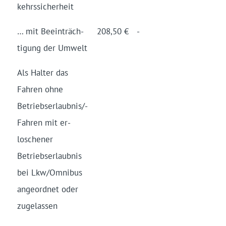
kehrs­sich­er­heit
… mit Be­ein­träch­
208,50 €
-
ti­gung der Um­welt
Als Hal­ter das
Fahr­en oh­ne
Betriebs­erlaub­nis/­
Fahren mit er­
losch­en­er
Betriebs­er­laub­nis
bei Lkw/­Om­ni­bus
an­ge­ord­net oder
zu­ge­las­sen