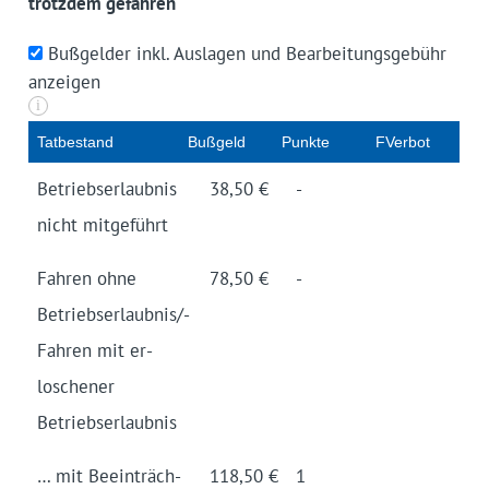
trotzdem gefahren
Bußgelder inkl. Auslagen und Bearbeitungsgebühr
anzeigen
i
Tat­be­stand
Buß­geld
Punk­te
FVer­bot
Be­trieb­ser­laub­nis
38,50 €
-
nicht mit­ge­führt
Fahr­en oh­ne
78,50 €
-
Betriebs­erlaub­nis/­
Fahren mit er­
losch­en­er
Betriebs­er­laub­nis
… mit Be­ein­träch­
118,50 €
1