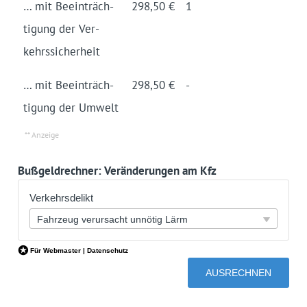
… mit Be­ein­träch­
298,50 €
1
ti­gung der Ver­
kehrs­sich­er­heit
… mit Be­ein­träch­
298,50 €
-
ti­gung der Um­welt
Bußgeldrechner: Veränderungen am Kfz