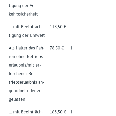
ti­gung der Ver­
kehrs­sich­er­heit
… mit Be­ein­träch­
118,50 €
-
ti­gung der Um­welt
Als Hal­ter das Fah­
78,50 €
1
ren oh­ne Be­triebs­
erlaub­nis/­mit er­
losch­en­er Be­
triebs­er­laub­nis an­
ge­ord­net oder zu­
ge­las­sen
… mit Be­ein­träch­
163,50 €
1